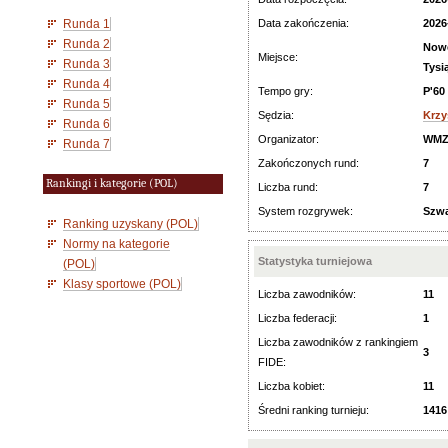
Runda 1
Data zakończenia:
2026
Runda 2
Nowe
Miejsce:
Runda 3
Tysi
Runda 4
Tempo gry:
P'60
Runda 5
Sędzia:
Krzy
Runda 6
Organizator:
WMZ
Runda 7
Zakończonych rund:
7
Rankingi i kategorie (POL)
Liczba rund:
7
System rozgrywek:
Szwa
Ranking uzyskany (POL)
Normy na kategorie
Statystyka turniejowa
(POL)
Klasy sportowe (POL)
Liczba zawodników:
11
Liczba federacji:
1
Liczba zawodników z rankingiem
3
FIDE:
Liczba kobiet:
11
Średni ranking turnieju:
1416