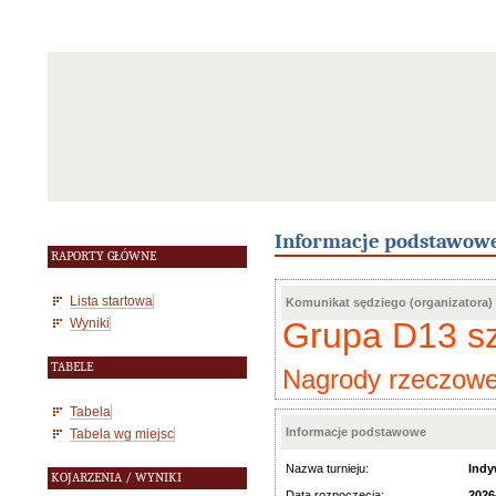
Informacje podstawow
RAPORTY GŁÓWNE
Lista startowa
Komunikat sędziego (organizatora)
Wyniki
Grupa D13 sz
TABELE
Nagrody rzeczowe 
Tabela
Informacje podstawowe
Tabela wg miejsc
Nazwa turnieju:
Indy
KOJARZENIA / WYNIKI
Data rozpoczęcia:
2026