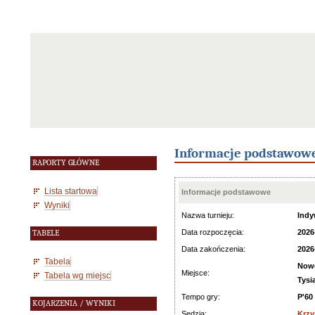
Informacje podstawow
RAPORTY GŁÓWNE
Lista startowa
Informacje podstawowe
Wyniki
Nazwa turnieju:
Indy
Data rozpoczęcia:
2026
TABELE
Data zakończenia:
2026
Tabela
Nowe
Miejsce:
Tabela wg miejsc
Tysi
Tempo gry:
P'60
KOJARZENIA / WYNIKI
Sędzia:
Krzy