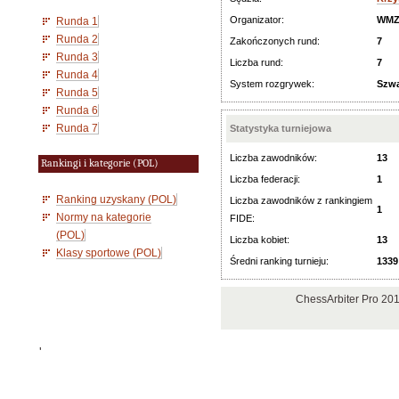
Organizator:
WMZ
Runda 1
Runda 2
Zakończonych rund:
7
Runda 3
Liczba rund:
7
Runda 4
System rozgrywek:
Szwa
Runda 5
Runda 6
Runda 7
Statystyka turniejowa
Liczba zawodników:
13
Rankingi i kategorie (POL)
Liczba federacji:
1
Ranking uzyskany (POL)
Liczba zawodników z rankingiem
1
Normy na kategorie
FIDE:
(POL)
Liczba kobiet:
13
Klasy sportowe (POL)
Średni ranking turnieju:
1339
ChessArbiter Pro 20
'