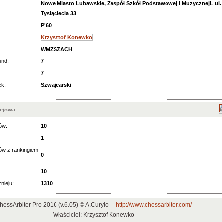
Nowe Miasto Lubawskie, Zespół Szkół Podstawowej i MuzycznejL ul.
Tysiąclecia 33
P'60
Krzysztof Konewko
WMZSZACH
und:
7
7
ek:
Szwajcarski
iejowa
ów:
10
1
ów z rankingiem
0
10
rnieju:
1310
hessArbiter Pro 2016 (v.6.05) © A.Curyło
http://www.chessarbiter.com/
Właściciel: Krzysztof Konewko