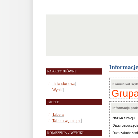
Informacj
RAPORTY GŁÓWNE
Lista startowa
Komunikat sędz
Wyniki
Grupa
TABELE
Informacje po
Tabela
Nazwa turnieju:
Tabela wg miejsc
Data rozpoczęci
KOJARZENIA / WYNIKI
Data zakończeni