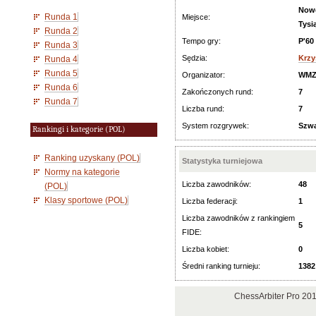
Nowe
Runda 1
Miejsce:
Tysi
Runda 2
Tempo gry:
P'60
Runda 3
Sędzia:
Krzy
Runda 4
Runda 5
Organizator:
WMZ
Runda 6
Zakończonych rund:
7
Runda 7
Liczba rund:
7
System rozgrywek:
Szwa
Rankingi i kategorie (POL)
Ranking uzyskany (POL)
Statystyka turniejowa
Normy na kategorie
Liczba zawodników:
48
(POL)
Klasy sportowe (POL)
Liczba federacji:
1
Liczba zawodników z rankingiem
5
FIDE:
Liczba kobiet:
0
Średni ranking turnieju:
1382
ChessArbiter Pro 20