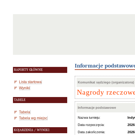
Informacje podstawow
RAPORTY GŁÓWNE
Lista startowa
Komunikat sędziego (organizatora)
Wyniki
Nagrody rzeczowe
TABELE
Informacje podstawowe
Tabela
Nazwa turnieju:
Indy
Tabela wg miejsc
Data rozpoczęcia:
2026
KOJARZENIA / WYNIKI
Data zakończenia:
2026