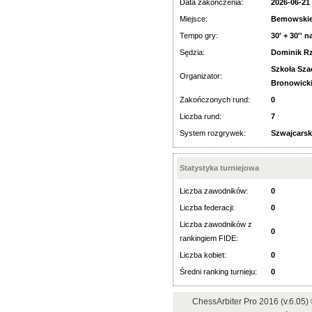
Data zakończenia:
2026-06-21
Miejsce:
Bemowskie 
Tempo gry:
30' + 30'' n
Sędzia:
Dominik R
Szkoła Sza
Organizator:
Bronowicki
Zakończonych rund:
0
Liczba rund:
7
System rozgrywek:
Szwajcarsk
Statystyka turniejowa
Liczba zawodników:
0
Liczba federacji:
0
Liczba zawodników z
0
rankingiem FIDE:
Liczba kobiet:
0
Średni ranking turnieju:
0
ChessArbiter Pro 2016 (v.6.05