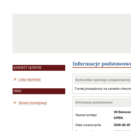
Informacje podstawow
RAPORTY GŁÓWNE
Lista startowa
Komunikat sędziego (organizatora)
Turniej prowadzony na serwisie chess
INNE
Informacje podstawowe
Serwis turniejowy
VII Bemowsk
Nazwa turnieju:
OPEN
Data rozpoczęcia:
2026-06-20