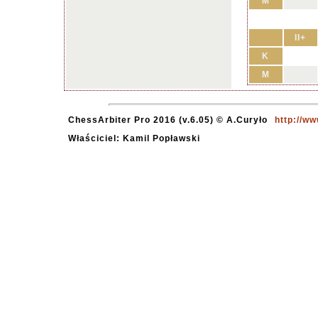
M
II+
K
M
ChessArbiter Pro 2016 (v.6.05) © A.Curyło
http://w
Właściciel: Kamil Popławski