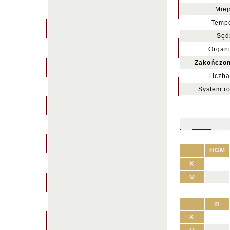
Miej
Tempo
Sęd
Organi
Zakończon
Liczba
System r
HGM
K
M
m
K