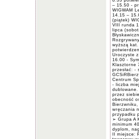
8.55 potwie
– 15.50 - p
WIGWAM Leś
14.15 – 15.
(piątek) WI
VIII runda 
lipca (sobo
Błyskawiczn
Rozgrywany 
wyższą kat.
potwierdzen
Uroczyste 
16.00 - Sy
Klasztorne
przesłać: -
GCSiRBierz
Centrum Spo
- liczba mi
dublowane.
przez siebi
obecność o
Bierzwniku,
wręczania n
przypadku 
➢ Grupa A 
minimum 40 
dyplom, nag
II miejsce: