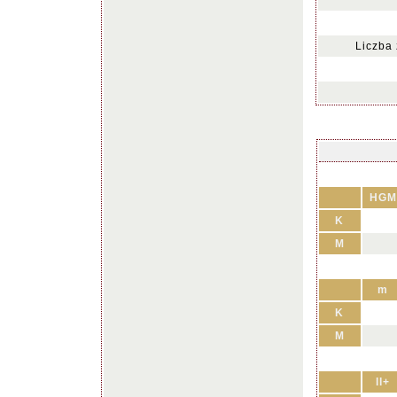
Liczba
HGM
K
M
m
K
M
II+