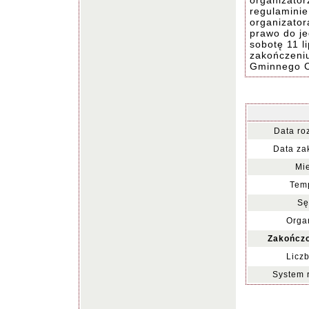
organizator
regulaminie
organizator
prawo do je
sobotę 11 l
zakończeniu
Gminnego Ce
Data ro
Data za
Mie
Temp
Sę
Organ
Zakończo
Liczb
System 