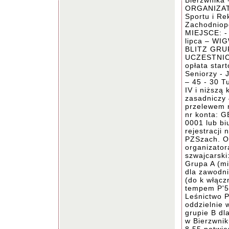
Bierzwnika 
ORGANIZATO
Sportu i Re
Zachodniop
MIEJSCE: - 
lipca – WIG
BLITZ GRUPA
UCZESTNICT
opłata star
Seniorzy - 
– 45 - 30 T
IV i niższą 
zasadniczy 
przelewem n
nr konta: G
0001 lub bi
rejestracji
PZSzach. Op
organizato
szwajcarsk
Grupa A (m
dla zawodni
(do k włączn
tempem P'5
Leśnictwo P
oddzielnie 
grupie B dl
w Bierzwnik