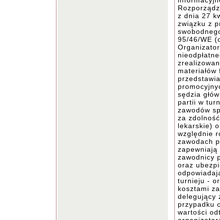
informacyjn
Rozporządz
z dnia 27 k
związku z 
swobodnego
95/46/WE (o
Organizator
nieodpłatne
zrealizowan
materiałów
przedstawia
promocyjny
sędzia głów
partii w tu
zawodów spr
za zdolność
lekarskie) 
względnie r
zawodach po
zapewniają 
zawodnicy p
oraz ubezpi
odpowiadaj
turnieju - 
kosztami za
delegujący 
przypadku o
wartości od