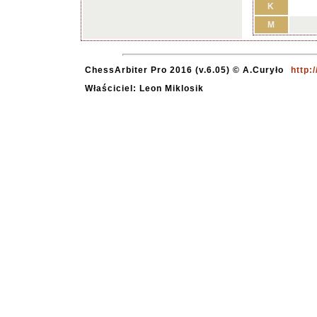
K
M
ChessArbiter Pro 2016 (v.6.05) © A.Curyło
http:
Właściciel: Leon Miklosik