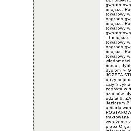
BŁYSKAWICZ
gwarantowa
miejsce: P
towarowy wa
nagroda gwa
miejsce: P
towarowy wa
gwarantowan
- I miejsce
towarowy wa
nagroda gwa
miejsce: P
towarowy wa
wiadomości 
medal, dypl
dyplom ➢ Gr
JÓZEFA STE
otrzymuje d
całym cyklu
zdobyta w t
szachów bł
udział 9. 
Jeziorem Bi
umiarkowaną
POSTANOWIE
traktowane 
wyrażenie 
przez Orga