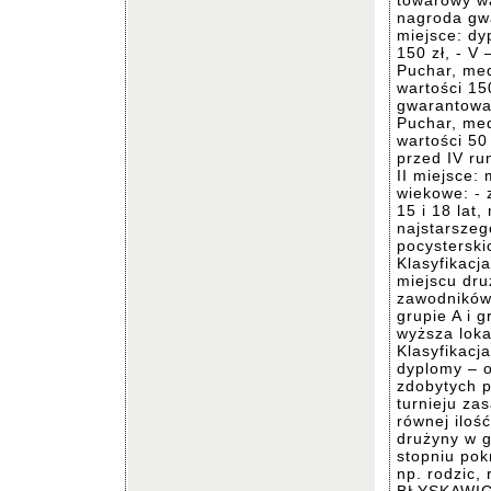
towarowy wa
nagroda gwa
miejsce: d
150 zł, - V 
Puchar, me
wartości 15
gwarantowan
Puchar, me
wartości 50
przed IV ru
II miejsce:
wiekowe: - 
15 i 18 lat
najstarszeg
pocysterski
Klasyfikacj
miejscu dru
zawodników 
grupie A i 
wyższa loka
Klasyfikacja
dyplomy – o
zdobytych p
turnieju za
równej iloś
drużyny w g
stopniu pok
np. rodzic,