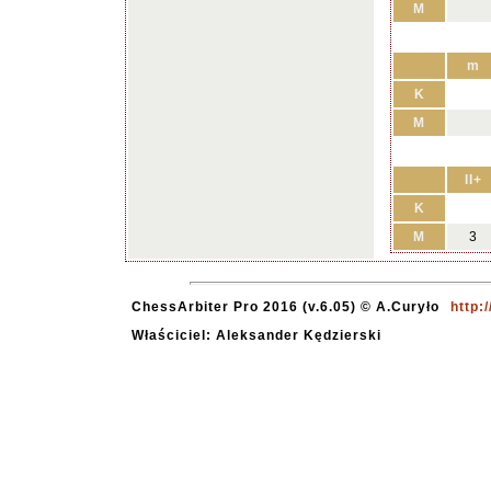
M
m
K
M
II+
K
M
3
ChessArbiter Pro 2016 (v.6.05) © A.Curyło
http:
Właściciel: Aleksander Kędzierski