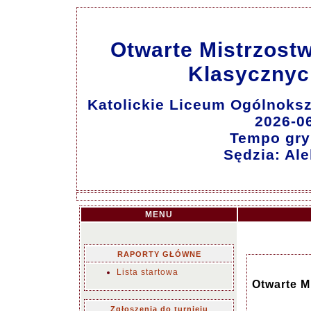
Otwarte Mistrzost
Klasycznych
Katolickie Liceum Ogólnokszt
2026-0
Tempo gry:
Sędzia: Al
MENU
RAPORTY GŁÓWNE
Lista startowa
Otwarte M
Zgłoszenia do turnieju