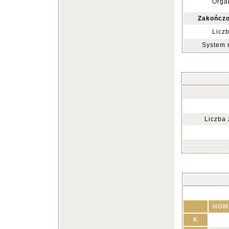
Organ
Zakończo
Liczb
System 
Liczba
HGM
K