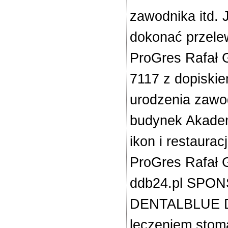
zawodnika itd. 
dokonać przele
ProGres Rafał 
7117 z dopiskiem
urodzenia zawod
budynek Akadem
ikon i restaura
ProGres Rafał 
ddb24.pl SPON
DENTALBLUE Den
leczeniem stoma