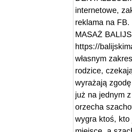
internetowe, za
reklama na FB.
MASAŻ BALIJSKI
https://balijski
własnym zakresi
rodzice, czekają
wyrażają zgodę 
już na jednym z
orzecha szachow
wygra ktoś, kto
miejsce, a sza