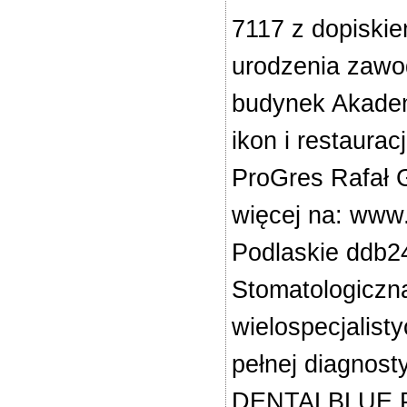
7117 z dopiskiem
urodzenia zawod
budynek Akadem
ikon i restaura
ProGres Rafał 
więcej na: www.
Podlaskie ddb
Stomatologiczn
wielospecjalis
pełnej diagnost
DENTALBLUE.PL 