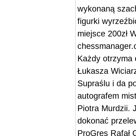
wykonaną szacho
figurki wyrzeźb
miejsce 200zł W
chessmanager.co
Każdy otrzyma 
Łukasza Wiciar
Supraślu i da 
autografem mis
Piotra Murdzii.
dokonać przele
ProGres Rafał 