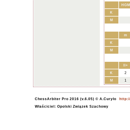
HG
K
M
m
K
M
II+
K
2
M
1
ChessArbiter Pro 2016 (v.6.05) © A.Curyło
http:
Właściciel: Opolski Związek Szachowy