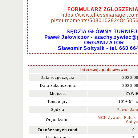
FORMULARZ ZGŁOSZENIA
https://www.chessmanager.com
pl/tournaments/5080102924845056
SĘDZIA GŁÓWNY TURNIEJ
Paweł Jałowiczor - szachy.zywiec
ORGANIZATOR
Sławomir Sołtysik - tel. 660 66
Informacje podstawowe:
Data rozpoczęcia:
2026-0
Data zakończenia:
2026-0
Miejsce:
ŻYWI
Tempo gry:
10' + 5'' 
Sędzia:
Paweł Jało
MCK Żywiec, Future
Organizator:
Sołtys
Zakończonych rund:
0