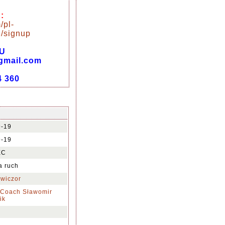
:
/pl-
/signup
U
@gmail.com
4 360
9-19
9-19
EC
na ruch
wiczor
 Coach Sławomir
ik