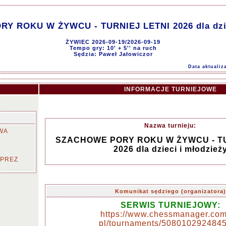
 ROKU W ŻYWCU - TURNIEJ LETNI 2026 dla dzie
ŻYWIEC 2026-09-19/2026-09-19
Tempo gry: 10' + 5'' na ruch
Sędzia: Paweł Jałowiczor
Data aktualiz
INFORMACJE TURNIEJOWE
Nazwa turnieju:
WA
SZACHOWE PORY ROKU W ŻYWCU - TU
2026 dla dzieci i młodzież
MPREZ
Komunikat sędziego (organizatora)
SERWIS TURNIEJOWY:
https://www.chessmanager.com
pl/tournaments/508010292484