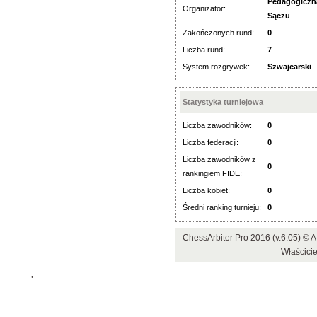
Pedagogiczn
Organizator:
Sączu
Zakończonych rund:
0
Liczba rund:
7
System rozgrywek:
Szwajcarski
Statystyka turniejowa
Liczba zawodników:
0
Liczba federacji:
0
Liczba zawodników z
0
rankingiem FIDE:
Liczba kobiet:
0
Średni ranking turnieju:
0
ChessArbiter Pro 2016 (v.6.05) ©
Właścicie
'