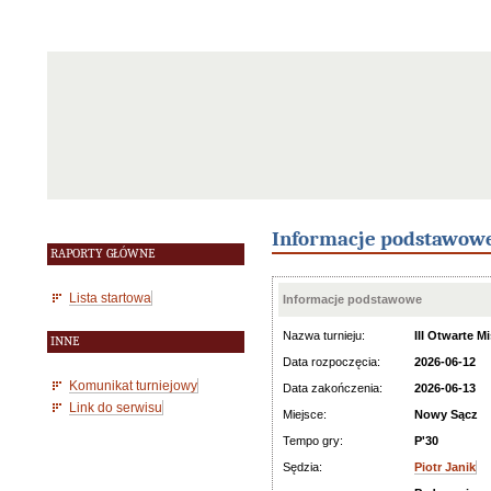
Informacje podstawow
RAPORTY GŁÓWNE
Lista startowa
Informacje podstawowe
Nazwa turnieju:
III Otwarte 
INNE
Data rozpoczęcia:
2026-06-12
Komunikat turniejowy
Data zakończenia:
2026-06-13
Link do serwisu
Miejsce:
Nowy Sącz
Tempo gry:
P'30
Sędzia:
Piotr Janik