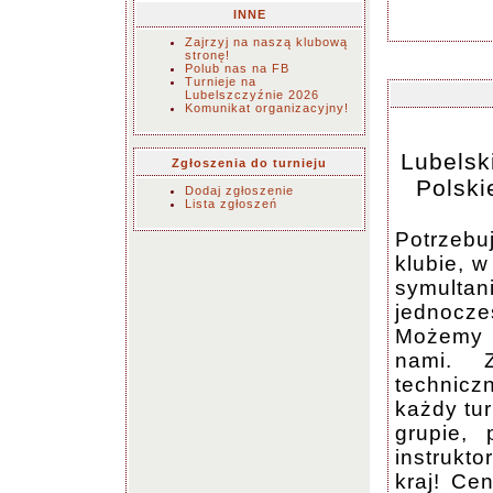
INNE
Zajrzyj na naszą klubową
stronę!
Polub nas na FB
Turnieje na
Lubelszczyźnie 2026
Komunikat organizacyjny!
Lubelsk
Zgłoszenia do turnieju
Polski
Dodaj zgłoszenie
Lista zgłoszeń
Potrzebu
klubie, 
symulta
jednocz
Możemy t
nami. 
technic
każdy tur
grupie, 
instrukto
kraj! Ce