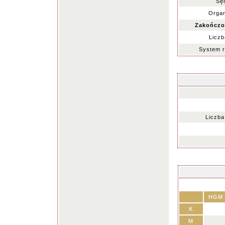
Sę
Organ
Zakończo
Liczb
System 
Liczba
HGM
K
M