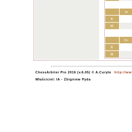
m
K
M
II+
K
M
ChessArbiter Pro 2016 (v.6.05) © A.Curyło
http://ww
Właściciel: IA - Zbigniew Pyda