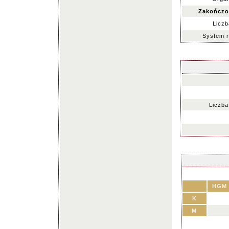
Zakończo
Liczb
System 
Liczba
HGM
K
M