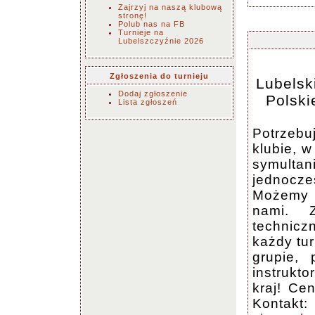
Zajrzyj na naszą klubową
stronę!
Polub nas na FB
Turnieje na
Lubelszczyźnie 2026
Zgłoszenia do turnieju
Lubelsk
Dodaj zgłoszenie
Polski
Lista zgłoszeń
Potrzebu
klubie, 
symulta
jednocz
Możemy t
nami. 
technic
każdy tur
grupie, 
instrukto
kraj! Ce
Kontakt: