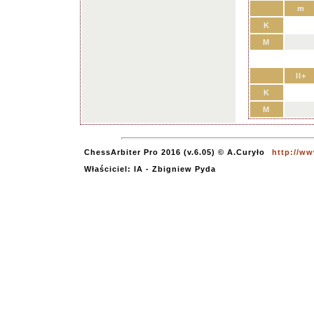
m
K
M
II+
K
M
ChessArbiter Pro 2016 (v.6.05) © A.Curyło
http://ww
Właściciel: IA - Zbigniew Pyda