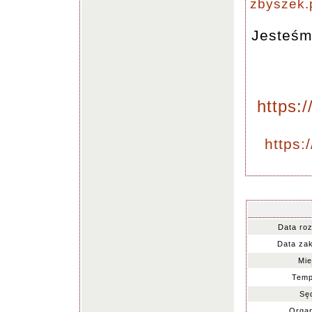
zbyszek
Jesteśm
https:
https:
Data ro
Data za
Mie
Temp
Sę
Organ