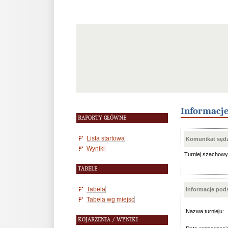
Informacj
RAPORTY GŁÓWNE
Lista startowa
Komunikat sędz
Wyniki
Turniej szachowy
TABELE
Tabela
Informacje po
Tabela wg miejsc
Nazwa turnieju:
KOJARZENIA / WYNIKI