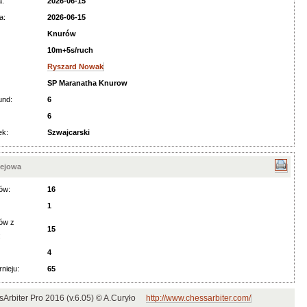
a:
2026-06-15
a:
2026-06-15
Knurów
10m+5s/ruch
Ryszard Nowak
SP Maranatha Knurow
und:
6
6
ek:
Szwajcarski
iejowa
ów:
16
1
ów z
15
:
4
rnieju:
65
Arbiter Pro 2016 (v.6.05) © A.Curyło
http://www.chessarbiter.com/