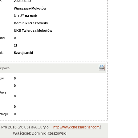
a:
2026-06-23
Warszawa-Mokotów
3' + 2'' na ruch
Dominik Rzeszowski
UKS Twierdza Mokotów
und:
0
11
ek:
Szwajcarski
iejowa
ów:
0
0
ów z
0
:
0
rnieju:
0
r Pro 2016 (v.6.05) © A.Curyło
http://www.chessarbiter.com/
Właściciel: Dominik Rzeszowski