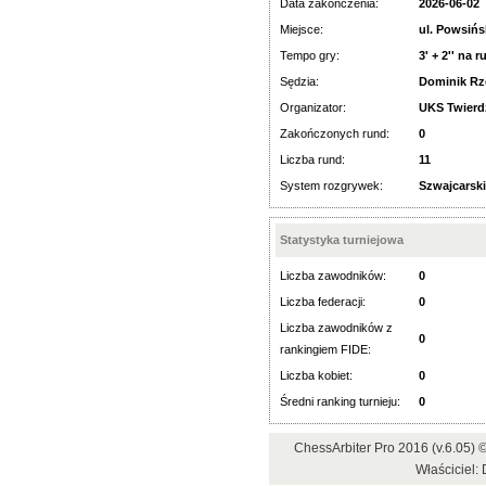
Data zakończenia:
2026-06-02
Miejsce:
ul. Powsiń
Tempo gry:
3' + 2'' na r
Sędzia:
Dominik Rz
Organizator:
UKS Twier
Zakończonych rund:
0
Liczba rund:
11
System rozgrywek:
Szwajcarski
Statystyka turniejowa
Liczba zawodników:
0
Liczba federacji:
0
Liczba zawodników z
0
rankingiem FIDE:
Liczba kobiet:
0
Średni ranking turnieju:
0
ChessArbiter Pro 2016 (v.6.05
Właściciel: