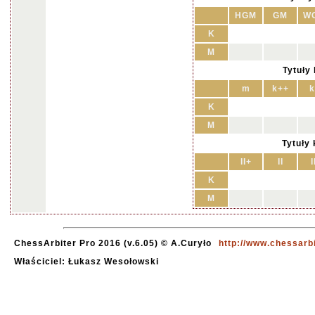
HGM
GM
W
K
M
Tytuły
m
k++
k
K
M
Tytuły
II+
II
I
K
M
ChessArbiter Pro 2016 (v.6.05) © A.Curyło
http://www.chessarb
Właściciel: Łukasz Wesołowski