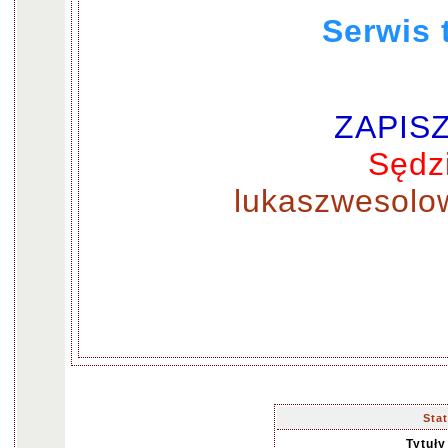
Serwis 
ZAPISZ 
Sędz
lukaszwesolo
Sta
Tytuł