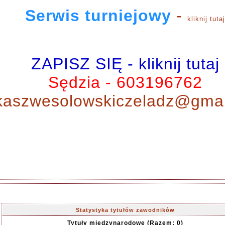
Serwis turniejowy
-
k
liknij tutaj
ZAPISZ SIĘ - kliknij tutaj
Sędzia - 603196762
kaszwesolowskiczeladz@gma
Statystyka tytułów zawodników
Tytuły międzynarodowe (Razem: 0)