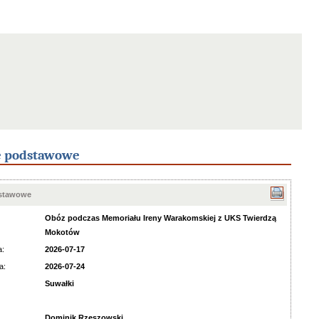
e podstawowe
dstawowe
Obóz podczas Memoriału Ireny Warakomskiej z UKS Twierdzą
Mokotów
a:
2026-07-17
a:
2026-07-24
Suwałki
Dominik Rzeszowski