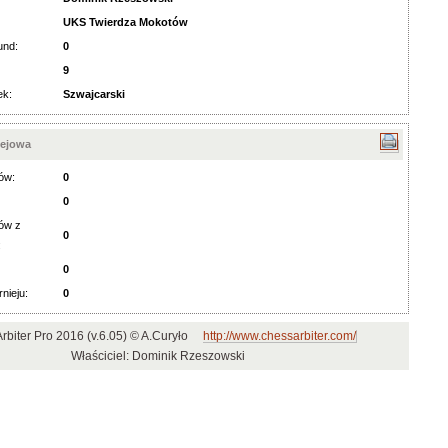
UKS Twierdza Mokotów
und:
0
9
ek:
Szwajcarski
iejowa
ów:
0
0
ów z
0
:
0
rnieju:
0
rbiter Pro 2016 (v.6.05) © A.Curyło
http://www.chessarbiter.com/
Właściciel: Dominik Rzeszowski