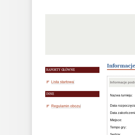
Informacj
RAPORTY GŁÓWNE
Lista startowa
Informacje po
INNE
Nazwa turnieju:
Data rozpoczęci
Regulamin obozu
Data zakończeni
Miejsce:
Tempo gry:
Sędzia: