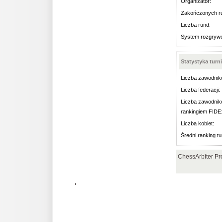
Organizator:
Zakończonych r
Liczba rund:
System rozgryw
Statystyka turn
Liczba zawodnik
Liczba federacji:
Liczba zawodnik
rankingiem FIDE
Liczba kobiet:
Średni ranking tu
ChessArbiter Pr
'