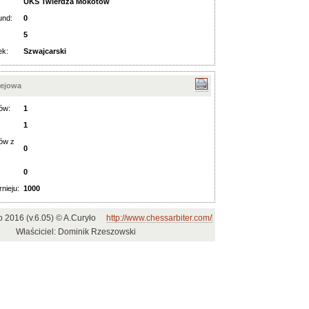
UKS Twierdza Mokotów
und:
0
5
ek:
Szwajcarski
iejowa
ów:
1
1
ów z
0
:
0
rnieju:
1000
o 2016 (v.6.05) © A.Curyło
http://www.chessarbiter.com/
Właściciel: Dominik Rzeszowski