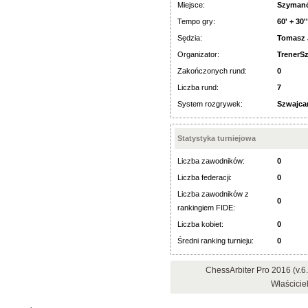
Miejsce:
Szyman
Tempo gry:
60' + 30'
Sędzia:
Tomasz 
Organizator:
TrenerS
Zakończonych rund:
0
Liczba rund:
7
System rozgrywek:
Szwajca
Statystyka turniejowa
Liczba zawodników:
0
Liczba federacji:
0
Liczba zawodników z
0
rankingiem FIDE:
Liczba kobiet:
0
Średni ranking turnieju:
0
ChessArbiter Pro 2016 (v.
Właścicie