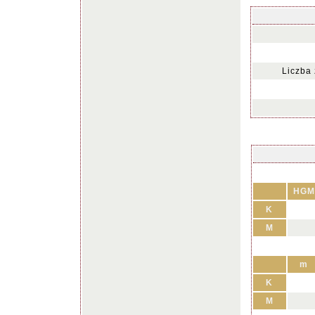
Liczba
HGM
K
M
m
K
M