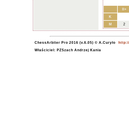
II+
K
M
2
ChessArbiter Pro 2016 (v.6.05) © A.Curyło
http:
Właściciel: PZSzach Andrzej Kania