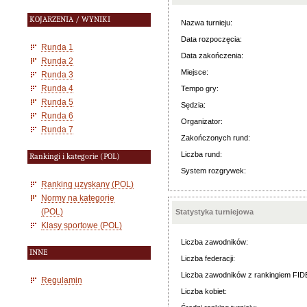
KOJARZENIA / WYNIKI
Nazwa turnieju:
Data rozpoczęcia:
Runda 1
Data zakończenia:
Runda 2
Miejsce:
Runda 3
Runda 4
Tempo gry:
Runda 5
Sędzia:
Runda 6
Organizator:
Runda 7
Zakończonych rund:
Liczba rund:
Rankingi i kategorie (POL)
System rozgrywek:
Ranking uzyskany (POL)
Normy na kategorie
(POL)
Statystyka turniejowa
Klasy sportowe (POL)
Liczba zawodników:
INNE
Liczba federacji:
Liczba zawodników z rankingiem FID
Regulamin
Liczba kobiet: