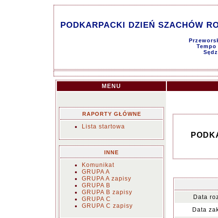
PODKARPACKI DZIEŃ SZACHÓW ROD
Przeworsk
Tempo g
Sędz
MENU
RAPORTY GŁÓWNE
Lista startowa
PODKA
INNE
Komunikat
GRUPA A
GRUPA A zapisy
GRUPA B
GRUPA B zapisy
Data ro
GRUPA C
GRUPA C zapisy
Data za