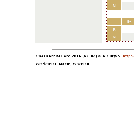
M
II+
K
M
ChessArbiter Pro 2016 (v.6.04) © A.Curyło
http:
Właściciel: Maciej Woźniak