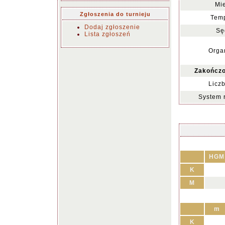
Mie
Zgłoszenia do turnieju
Temp
Dodaj zgłoszenie
Sę
Lista zgłoszeń
Organ
Zakończo
Liczb
System 
HGM
K
M
m
K