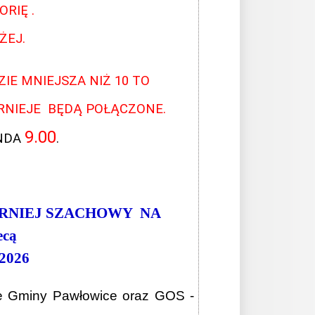
ORIĘ .
ŻEJ.
IE MNIEJSZA NIŻ 10 TO
URNIEJE BĘDĄ POŁĄCZONE.
9.00
UNDA
.
URNIEJ SZACHOWY NA
ecą
2026
we Gminy Pawłowice oraz GOS -