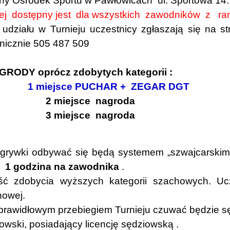
y Ośrodek Sportu w Pawłowicach ul. Sportowa 14.
iej dostępny jest dla wszystkich zawodników z 
ziału w Turnieju uczestnicy zgłaszają się na st
onicznie 505 487 509
GRODY oprócz zdobytych kategorii :
1 miejsce PUCHAR + ZEGAR DGT
ejsce nagroda
ejsce nagroda
ywki odbywać się będą systemem „szwajcarskim
1 godzina na zawodnika
.
ć zdobycia wyższych kategorii szachowych. Ucze
howej.
awidłowym przebiegiem Turnieju czuwać będzie sę
owski, posiadający licencję sędziowską .