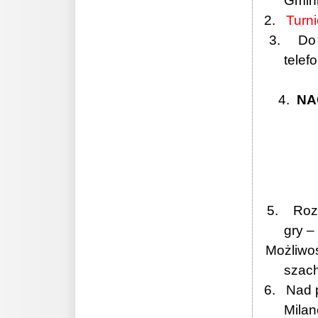
Gminn
2.
Turn
3. Do ud
telef
4.
NA
2 mi
3 mi
5. Rozgr
gry –
Możliwoś
szac
6. Nad pr
Milan