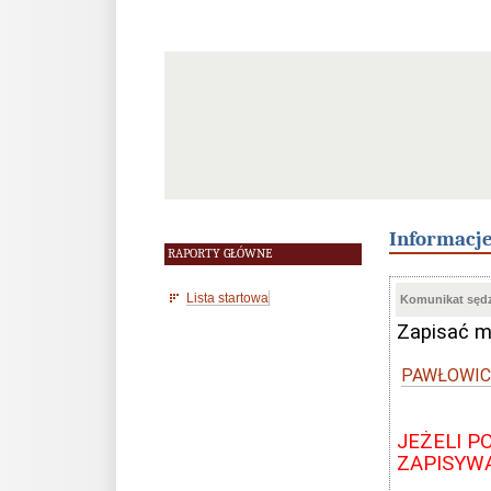
Informacj
RAPORTY GŁÓWNE
Lista startowa
Komunikat sędz
Zapisać m
PAWŁOWICK
JEŻELI P
ZAPISYW