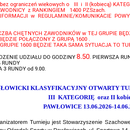
ez ograniczeń wiekowych o III i II (kobiecą) KATEG
WODNICY z RANKINGIEM 1400 PZSzach.
INFORMACJI w REGULAMINIE/KOMUNIKACIE POWY
ICZBA CHĘTNYCH ZAWODNIKÓW w TEJ GRUPIE BĘDZ
BĘDZIE POŁĄCZONY Z GRUPĄ 1600 .
 GRUPIE 1600 BĘDZIE TAKA SAMA SYTUACJA TO T
8.50
DZENIE UDZIAŁU DO GODZINY
. PIERWSZA R
4 RUNDY
 3 RUNDY od 9.00.
ŁOWICKI KLASYFIKACYJNY OTWARTY T
III KATEGORIĘ oraz II kobi
PAWŁOWICE 13.06.2026-14.06.
nizatorem Turnieju jest Stowarzyszenie Szacho