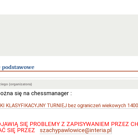
e podstawowe
iego (organizatora)
ożna się na chessmanager :
I KLASYFIKACYJNY TURNIEJ bez ograniczeń wiekowych 140
OJAWIĄ SIĘ PROBLEMY Z ZAPISYWANIEM PRZEZ C
AĆ SIĘ PRZEZ
szachypawlowice@interia.pl