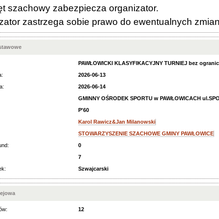
 szachowy zabezpiecza organizator.
ator zastrzega sobie prawo do ewentualnych zmian w
dstawowe
PAWŁOWICKI KLASYFIKACYJNY TURNIEJ bez ogranic
a:
2026-06-13
a:
2026-06-14
GMINNY OŚRODEK SPORTU w PAWŁOWICACH ul.SP
P'60
Karol Rawicz&Jan Milanowski
STOWARZYSZENIE SZACHOWE GMINY PAWŁOWICE
und:
0
7
ek:
Szwajcarski
iejowa
ów:
12