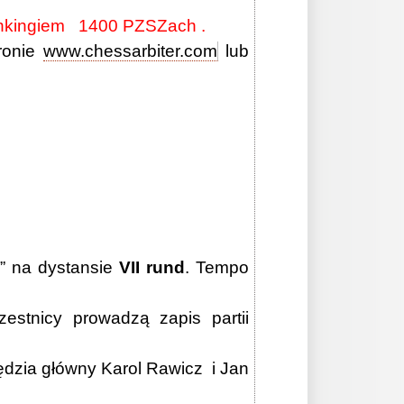
rankingiem 1400 PZSZach .
ronie
www.chessarbiter.com
lub
” na dystansie
VII rund
. Tempo
stnicy prowadzą zapis partii
dzia główny Karol Rawicz i Jan