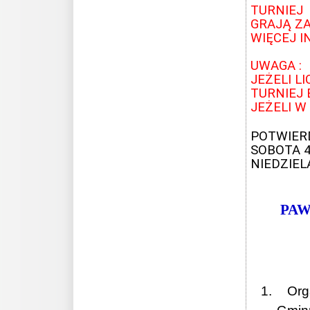
TURNIEJ b
GRAJĄ ZA
WIĘCEJ 
UWAGA :
JEŻELI L
TURNIEJ 
JEŻELI W
POTWIER
SOBOTA 
NIEDZIELA
PAW
1. Orga