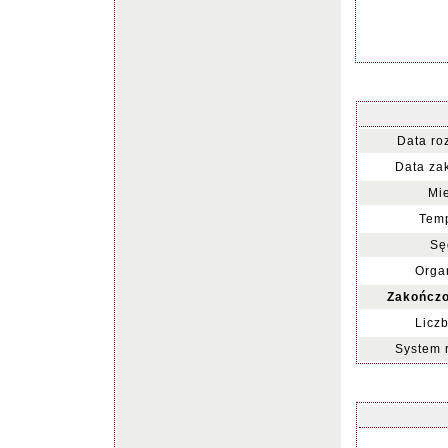
Data ro
Data za
Mie
Temp
Sę
Organ
Zakończo
Liczb
System 