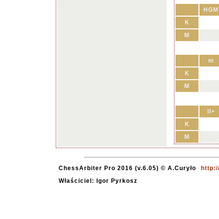
HGM
K
M
m
K
M
II+
K
M
ChessArbiter Pro 2016 (v.6.05) © A.Curyło
http:
Właściciel: Igor Pyrkosz