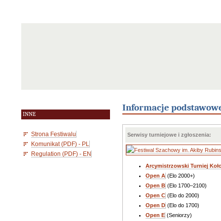
Informacje podstawow
INNE
Strona Festiwalu
Serwisy turniejowe i zgłoszenia:
Komunikat (PDF) - PL
Regulation (PDF) - EN
Arcymistrzowski Turniej Koł
Open A
(Elo 2000+)
Open B
(Elo 1700–2100)
Open C
(Elo do 2000)
Open D
(Elo do 1700)
Open E
(Seniorzy)