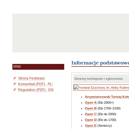
Informacje podstawow
INNE
Strona Festiwalu
Serwisy turniejowe i zgłoszenia:
Komunikat (PDF) - PL
Regulation (PDF) - EN
Arcymistrzowski Turniej Koł
Open A
(Elo 2000+)
Open B
(Elo 1700–2100)
Open C
(Elo do 2000)
Open D
(Elo do 1700)
Open E
(Seniorzy)