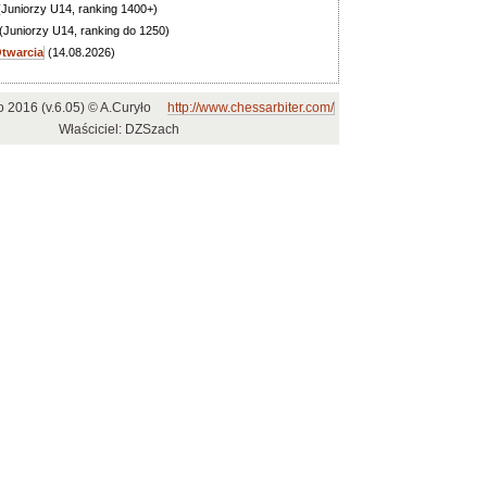
Juniorzy U14, ranking 1400+)
(Juniorzy U14, ranking do 1250)
Otwarcia
(14.08.2026)
o 2016 (v.6.05) © A.Curyło
http://www.chessarbiter.com/
Właściciel: DZSzach