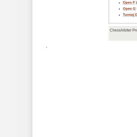
Open F
(
Open G
Turniej 
ChessArbiter Pr
'