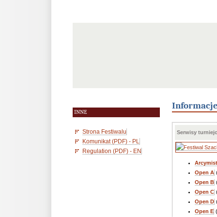
Informacj
INNE
Strona Festiwalu
Serwisy turniej
Komunikat (PDF) - PL
Regulation (PDF) - EN
Arcymist
Open A
Open B
Open C
Open D
Open E
(