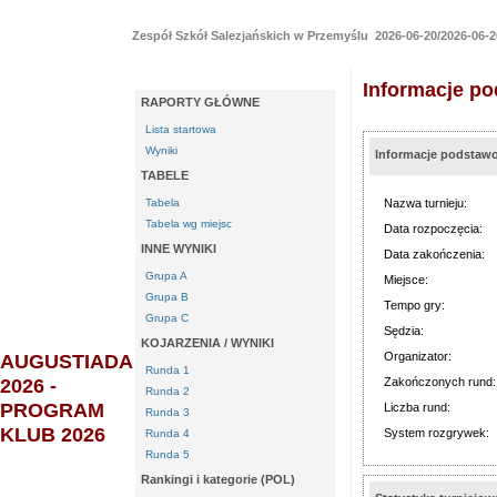
Zespół Szkół Salezjańskich w Przemyślu 2026-06-20/2026-06-2
Informacje p
RAPORTY GŁÓWNE
Lista startowa
Wyniki
Informacje podstaw
TABELE
Tabela
Nazwa turnieju:
Tabela wg miejsc
Data rozpoczęcia:
INNE WYNIKI
Data zakończenia:
Grupa A
Miejsce:
Grupa B
Tempo gry:
Grupa C
Sędzia:
KOJARZENIA / WYNIKI
AUGUSTIADA
Organizator:
Runda 1
2026 -
Zakończonych rund:
Runda 2
PROGRAM
Liczba rund:
Runda 3
KLUB 2026
System rozgrywek:
Runda 4
Runda 5
Rankingi i kategorie (POL)