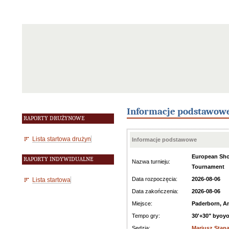
Informacje podstawow
RAPORTY DRUŻYNOWE
Lista startowa drużyn
Informacje podstawowe
European Sho
RAPORTY INDYWIDUALNE
Nazwa turnieju:
Tournament
Data rozpoczęcia:
2026-08-06
Lista startowa
Data zakończenia:
2026-08-06
Miejsce:
Paderborn, A
Tempo gry:
30'+30" byoy
Sędzia:
Mariusz Stan