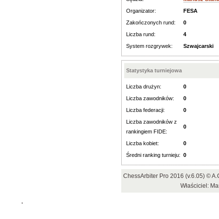
Organizator:
FESA
Zakończonych rund:
0
Liczba rund:
4
System rozgrywek:
Szwajcarski
Statystyka turniejowa
Liczba drużyn:
0
Liczba zawodników:
0
Liczba federacji:
0
Liczba zawodników z
0
rankingiem FIDE:
Liczba kobiet:
0
Średni ranking turnieju:
0
ChessArbiter Pro 2016 (v.6.05) © 
Właściciel: Ma
'