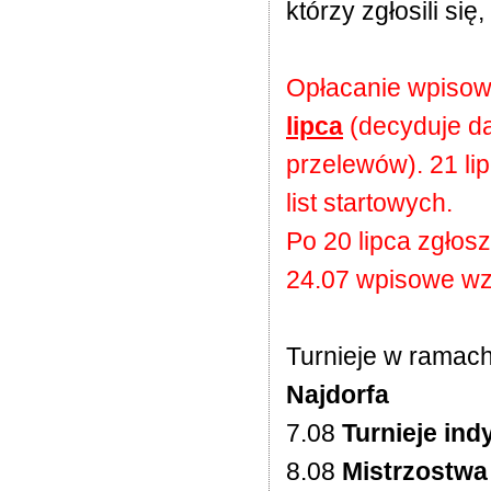
którzy zgłosili się
Opłacanie wpisow
lipca
(decyduje da
przelewów). 21 l
list startowych.
Po 20 lipca zgłos
24.07 wpisowe wzr
Turnieje w ramac
Najdorfa
7.08
Turnieje ind
8.08
Mistrzostwa