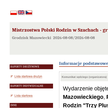
Mistrzostwa Polski Rodzin w Szachach - g
Grodzisk Mazowiecki 2026-08-08/2026-08-08
Informacje podstawow
RAPORTY DRUŻYNOWE
Lista startowa drużyn
Komunikat sędziego (organizatora)
RAPORTY INDYWIDUALNE
Wydarzenie obję
Mazowieckiego
,
Lista startowa
Rodzin "Trzy Plu
INNE