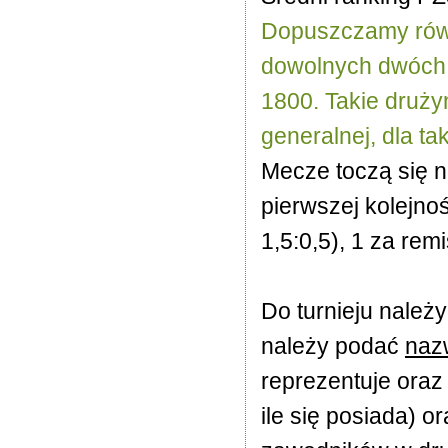
Dopuszczamy równi
dowolnych dwóch
1800. Takie druży
generalnej, dla ta
Mecze toczą się 
pierwszej kolejno
1,5:0,5), 1 za rem
Do turnieju należ
należy podać
naz
reprezentuje oraz
ile się posiada) o