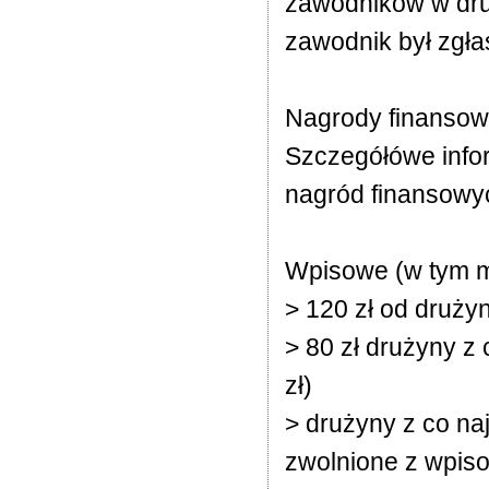
zawodników w druż
zawodnik był zgła
Nagrody finanso
Szczegółówe info
nagród finansowy
Wpisowe (w tym m.
> 120 zł od drużyn
> 80 zł drużyny z
zł)
> drużyny z co n
zwolnione z wpis