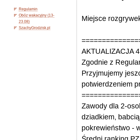
Regulamin
Obóz wakacyjny (13-
Miejsce rozgrywe
23.08)
SzachyGrodzisk.pl
==============
AKTUALIZACJA 4
Zgodnie z Regulam
Przyjmujemy jesz
potwierdzeniem pr
==============
Zawody dla 2-oso
dziadkiem, babcią
pokrewieństwo - 
Średni ranking P