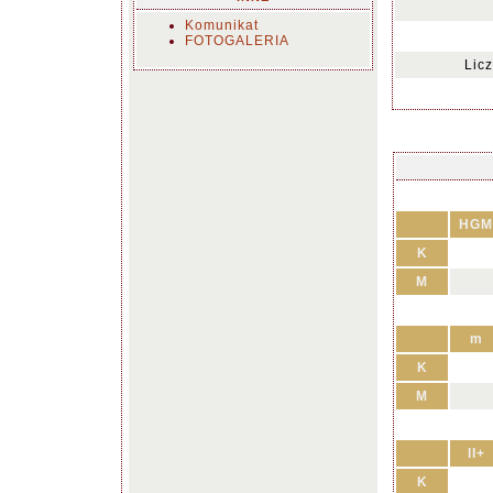
Komunikat
FOTOGALERIA
Lic
HGM
K
M
m
K
M
II+
K