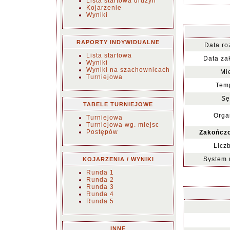
Lista startowa drużyn
Kojarzenie
Wyniki
RAPORTY INDYWIDUALNE
Data ro
Lista startowa
Data za
Wyniki
Wyniki na szachownicach
Mi
Turniejowa
Temp
Sę
TABELE TURNIEJOWE
Orga
Turniejowa
Turniejowa wg. miejsc
Postępów
Zakończo
Licz
System 
KOJARZENIA / WYNIKI
Runda 1
Runda 2
Runda 3
Runda 4
Runda 5
INNE