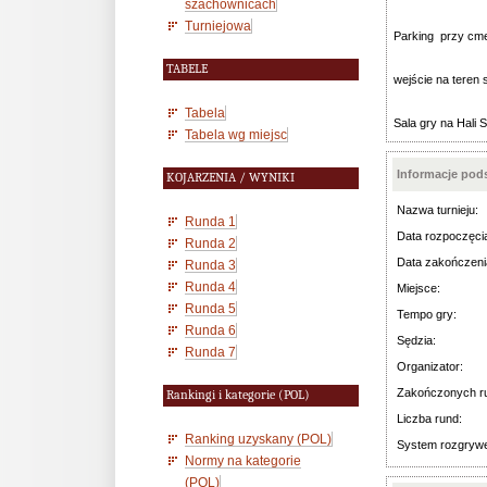
szachownicach
Turniejowa
Parking przy cme
TABELE
wejście na teren s
Tabela
Sala gry na Hali S
Tabela wg miejsc
Informacje po
KOJARZENIA / WYNIKI
Nazwa turnieju:
Runda 1
Data rozpoczęci
Runda 2
Data zakończeni
Runda 3
Runda 4
Miejsce:
Runda 5
Tempo gry:
Runda 6
Sędzia:
Runda 7
Organizator:
Zakończonych r
Rankingi i kategorie (POL)
Liczba rund:
Ranking uzyskany (POL)
System rozgryw
Normy na kategorie
(POL)