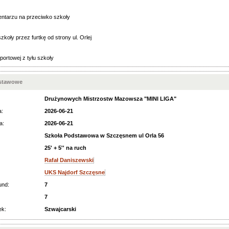
ntarzu na przeciwko szkoły
zkoły przez furtkę od strony ul. Orlej
portowej z tyłu szkoły
dstawowe
Drużynowych Mistrzostw Mazowsza "MINI LIGA"
a:
2026-06-21
a:
2026-06-21
Szkoła Podstawowa w Szczęsnem ul Orla 56
25' + 5'' na ruch
Rafał Daniszewski
UKS Najdorf Szczęsne
und:
7
7
ek:
Szwajcarski