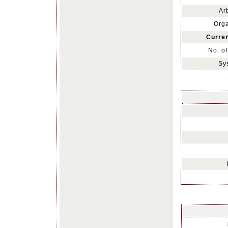
Arb
Orga
Curren
No. of
Sy