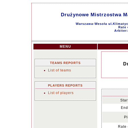
Drużynowe Mistrzostwa 
Warszawa-Wesoła ul.Klimatyc
Rate 
Arbiter
MENU
TEAMS REPORTS
D
List of teams
PLAYERS REPORTS
List of players
Star
End
Pl
Rate 