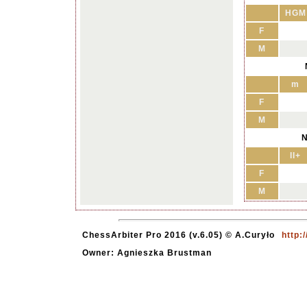
HGM
F
M
m
F
M
N
II+
F
M
ChessArbiter Pro 2016 (v.6.05) © A.Curyło
http:
Owner: Agnieszka Brustman