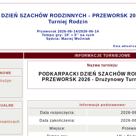
DZIEŃ SZACHÓW RODZINNYCH - PRZEWORSK 202
Turniej Rodzin
Przeworsk 2026-06-14/2026-06-14
Tempo gry: 10' + 5'' na ruch
Sędzia: Maciej Woźniak
Data aktualiz
INFORMACJE TURNIEJOWE
Nazwa turnieju:
YNOWE
PODKARPACKI DZIEŃ SZACHÓW RO
PRZEWORSK 2026 - Drużynowy Turn
drużyn
Informacje podstawowe:
DUALNE
Data rozpoczęcia:
2026-0
Data zakończenia:
2026-0
chownicach
Miejsce:
Przewo