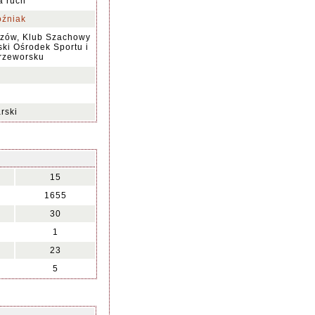
na ruch
oźniak
zów, Klub Szachowy
ki Ośrodek Sportu i
Przeworsku
rski
15
1655
30
1
23
5