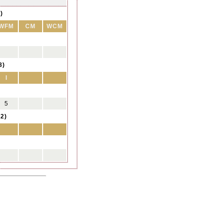
)
WFM
CM
WCM
8)
I
5
2)