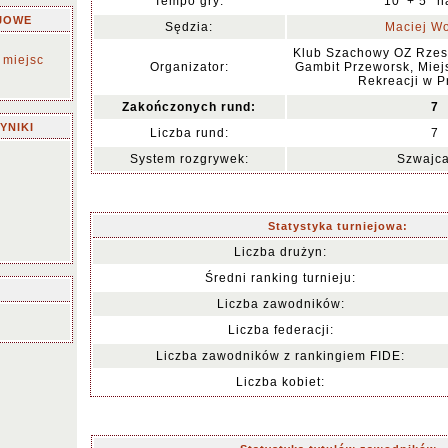
Tempo gry:
10' + 5'' 
JOWE
Sędzia:
Maciej W
Klub Szachowy OZ Rzes
 miejsc
Organizator:
Gambit Przeworsk, Miejs
Rekreacji w 
Zakończonych rund:
7
YNIKI
Liczba rund:
7
System rozgrywek:
Szwajca
Statystyka turniejowa:
Liczba drużyn:
Średni ranking turnieju:
Liczba zawodników:
Liczba federacji:
Liczba zawodników z rankingiem FIDE:
Liczba kobiet: