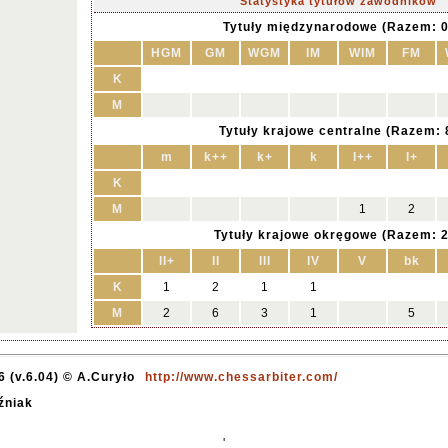
Statystyka tytułów zawodników
Tytuły międzynarodowe (Razem: 0
HGM
GM
WGM
IM
WIM
FM
K
M
Tytuły krajowe centralne (Razem: 
m
k++
k+
k
I++
I+
K
M
1
2
Tytuły krajowe okręgowe (Razem: 2
II+
II
III
IV
V
bk
K
1
2
1
1
M
2
6
3
1
5
 (v.6.04) © A.Curyło
http://www.chessarbiter.com/
źniak
'