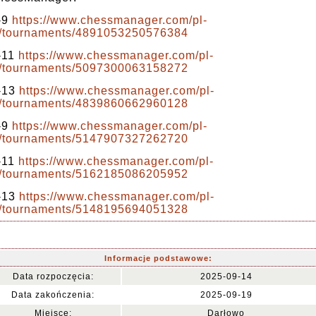
-9
https://www.chessmanager.com/pl-
l/tournaments/4891053250576384
-11
https://www.chessmanager.com/pl-
l/tournaments/5097300063158272
-13
https://www.chessmanager.com/pl-
l/tournaments/4839860662960128
-9
https://www.chessmanager.com/pl-
l/tournaments/5147907327262720
-11
https://www.chessmanager.com/pl-
l/tournaments/5162185086205952
-13
https://www.chessmanager.com/pl-
l/tournaments/5148195694051328
Informacje podstawowe:
Data rozpoczęcia:
2025-09-14
Data zakończenia:
2025-09-19
Miejsce:
Darłowo