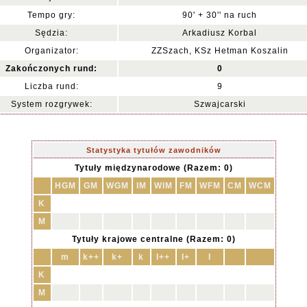
Tempo gry:
90' + 30'' na ruch
Sędzia:
Arkadiusz Korbal
Organizator:
ZZSzach, KSz Hetman Koszalin
Zakończonych rund:
0
Liczba rund:
9
System rozgrywek:
Szwajcarski
Statystyka tytułów zawodników
Tytuły międzynarodowe (Razem: 0)
HGM
GM
WGM
IM
WIM
FM
WFM
CM
WCM
K
M
Tytuły krajowe centralne (Razem: 0)
m
k++
k+
k
I++
I+
I
K
M