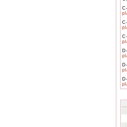
C
p
C
p
C
p
D
p
D
p
D
p