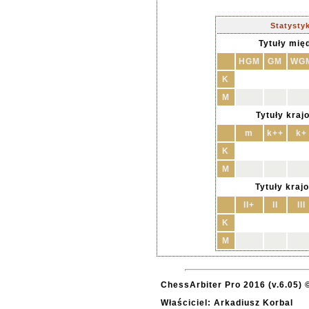
Statysty
Tytuły mię
HGM
GM
WG
K
M
Tytuły kraj
m
k++
k+
K
M
Tytuły kraj
II+
II
III
K
M
ChessArbiter Pro 2016 (v.6.05) 
Właściciel: Arkadiusz Korbal