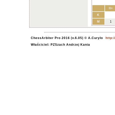
II+
K
M
1
ChessArbiter Pro 2016 (v.6.05) © A.Curyło
http:
Właściciel: PZSzach Andrzej Kania