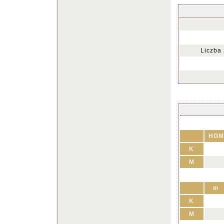
Liczba
HGM
K
M
m
K
M