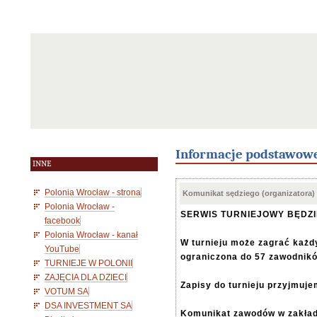
Informacje podstawow
INNE
Polonia Wrocław - strona
Komunikat sędziego (organizatora)
Polonia Wrocław -
SERWIS TURNIEJOWY BĘDZ
facebook
Polonia Wrocław - kanał
W turnieju może zagrać każdy
YouTube
ograniczona do 57 zawodnik
TURNIEJE W POLONII
ZAJĘCIA DLA DZIECI
Zapisy do turnieju przyjmuje
VOTUM SA
DSA INVESTMENT SA
Komunikat zawodów w zakła