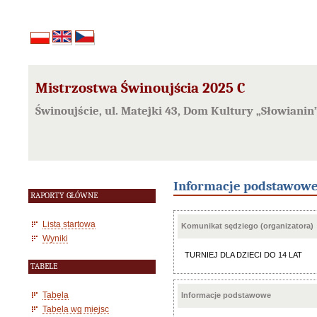
Mistrzostwa Świnoujścia 2025 C
Świnoujście, ul. Matejki 43, Dom Kultury „Słowiani
Informacje podstawow
RAPORTY GŁÓWNE
Lista startowa
Komunikat sędziego (organizatora)
Wyniki
TURNIEJ DLA DZIECI DO 14 LAT
TABELE
Tabela
Informacje podstawowe
Tabela wg miejsc