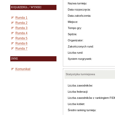
Nazwa turnieju:
KOJARZENIA / WYNIKI
Data rozpoczęcia:
Data zakończenia:
Runda 1
Miejsce:
Runda 2
Runda 3
Tempo gry:
Runda 4
Sędzia:
Runda 5
Organizator:
Runda 6
Zakończonych rund:
Runda 7
Liczba rund:
INNE
System rozgrywek:
Komunikat
Statystyka turniejowa
Liczba zawodników:
Liczba federacji:
Liczba zawodników z rankingiem FID
Liczba kobiet:
Średni ranking turnieju: