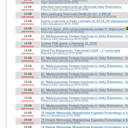
planowany
Dąbki [aktualizacja:02-03-2026]
13-08
www.oboz-szachowy.pl podczas Memoriału Akiby Rubinsteina
planowany
Polanica Zdrój [aktualizacja:21-04-2026]
13-08
Obóz wakacyjny Szachowej Dwójki (10 dni - 2 399 zł)
planowany
Stare Kaleńsko (Pojezierze Drawskie) [aktualizacja:14-06-2026]
13-08
Szachy w plenerze w Parku Ludowym 16_00-19_00! Zapraszamy!
planowany
Lublin [aktualizacja:30-07-2026]
13-08
Klub P.Z.Szach. (654 turniej czwartkowy pamięci P. Wajszczyka)
planowany
Warszawa [aktualizacja:05-08-2026]
14-08
62. Międzynarodowy Festiwal Szachowy im. Akiby Rubinsteina - Tu
planowany
Polanica-Zdrój [aktualizacja:08-05-2026]
14-08
Szybkie FIDE granie w Hetmanie 22_2026
planowany
Warszawa [aktualizacja:21-06-2026]
14-08
Grand Prix Białegostoku "Lato-Jesień 2026" - 2. runda rapid
planowany
Białystok [aktualizacja:25-07-2026]
15-08
62. Międzynarodowy Festiwal Szachowy im. Akiby Rubinsteina - O
planowany
Polanica-Zdrój [aktualizacja:08-05-2026]
15-08
62. Międzynarodowy Festiwal Szachowy im. Akiby Rubinsteina - 
planowany
Polanica-Zdrój [aktualizacja:08-05-2026]
15-08
62. Międzynarodowy Festiwal Szachowy im. Akiby Rubinsteina - O
planowany
Polanica-Zdrój [aktualizacja:08-05-2026]
15-08
62. Międzynarodowy Festiwal Szachowy im. Akiby Rubinsteina - O
planowany
Polanica-Zdrój [aktualizacja:09-05-2026]
15-08
62. Międzynarodowy Festiwal Szachowy im. Akiby Rubinsteina - O
planowany
Polanica-Zdrój [aktualizacja:08-05-2026]
15-08
62. Międzynarodowy Festiwal Szachowy im. Akiby Rubinsteina - 
planowany
Polanica-Zdrój [aktualizacja:09-05-2026]
15-08
62. Międzynarodowy Festiwal Szachowy im. Akiby Rubinsteina - 
planowany
Polanica-Zdrój [aktualizacja:09-05-2026]
15-08
79 Otwarte Mistrzostwa Województwa Kujawsko-Pomorskiego w S
planowany
Mrocza [aktualizacja:20-05-2026]
15-08
79 Otwarte Mistrzostwa Województwa Kujawsko-Pomorskiego w 
planowany
Mrocza [aktualizacja:20-05-2026]
15-08
79 Otwarte Mistrzostwa Województwa Kujawsko-Pomorskiego w Sz