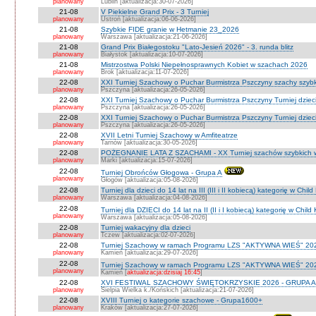
planowany
Lublin [aktualizacja:30-07-2026]
21-08
V Piekielne Grand Prix - 3 Turniej
planowany
Ustroń [aktualizacja:06-06-2026]
21-08
Szybkie FIDE granie w Hetmanie 23_2026
planowany
Warszawa [aktualizacja:21-06-2026]
21-08
Grand Prix Białegostoku "Lato-Jesień 2026" - 3. runda blitz
planowany
Białystok [aktualizacja:10-07-2026]
21-08
Mistrzostwa Polski Niepełnosprawnych Kobiet w szachach 2026
planowany
Brok [aktualizacja:11-07-2026]
22-08
XXI Turniej Szachowy o Puchar Burmistrza Pszczyny szachy szyb
planowany
Pszczyna [aktualizacja:26-05-2026]
22-08
XXI Turniej Szachowy o Puchar Burmistrza Pszczyny Turniej dzieci
planowany
Pszczyna [aktualizacja:26-05-2026]
22-08
XXI Turniej Szachowy o Puchar Burmistrza Pszczyny Turniej dzieci
planowany
Pszczyna [aktualizacja:26-05-2026]
22-08
XVII Letni Turniej Szachowy w Amfiteatrze
planowany
Tarnów [aktualizacja:30-05-2026]
22-08
POŻEGNANIE LATA Z SZACHAMI - XX Turniej szachów szybkich 
planowany
Marki [aktualizacja:15-07-2026]
22-08
Turniej Obrońców Głogowa - Grupa A
planowany
Głogów [aktualizacja:05-08-2026]
22-08
Turniej dla dzieci do 14 lat na III (III i II kobiecą) kategorię w Chi
planowany
Warszawa [aktualizacja:04-08-2026]
22-08
Turniej dla DZIECI do 14 lat na II (II i I kobiecą) kategorię w Chil
planowany
Warszawa [aktualizacja:05-08-2026]
22-08
Turniej wakacyjny dla dzieci
planowany
Tczew [aktualizacja:02-07-2026]
22-08
Turniej Szachowy w ramach Programu LZS "AKTYWNA WIEŚ" 202
planowany
Kamień [aktualizacja:29-07-2026]
22-08
Turniej Szachowy w ramach Programu LZS "AKTYWNA WIEŚ" 202
planowany
Kamień [
aktualizacja:dzisiaj 16:45
]
22-08
XVI FESTIWAL SZACHOWY ŚWIĘTOKRZYSKIE 2026 - GRUPA A 
planowany
Sielpia Wielka k./Końskich [aktualizacja:21-07-2026]
22-08
XVIII Turniej o kategorie szachowe - Grupa1600+
planowany
Kraków [aktualizacja:27-07-2026]