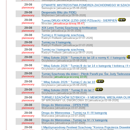
Świnoujście [aktualizacja:05-08-2026]
29-08
OTWARTE MISTRZOSTWA POMORZA ZACHODNIEGO W SZACH
planowany
Świnoujście [aktualizacja:05-08-2026]
29-08
Desperado Blitz (do FIDE)
planowany
Wejherowo [aktualizacja:09-06-2026]
29-08
Turniej DRUGI KROK (1250-1600 PZSzach) - SIERPIEŃ
planowany
Wrocław [
aktualizacja:dzisiaj 08:47
]
29-08
XIX Letni Turniej Szachowy w Amfiteatrze
planowany
Tarnów [aktualizacja:30-05-2026]
29-08
Turniej o III kategorię szachową.
planowany
Radzyń Podlaski [aktualizacja:07-07-2026]
29-08
Turniej na II kategorię.
planowany
Radzyń Podlaski [aktualizacja:07-07-2026]
29-08
Turniej na I kategorię szachową.
planowany
Radzyń Podlaski [aktualizacja:08-07-2026]
29-08
" Witaj Szkoło 2026 " Turniej A do lat 18 o normy K i I kategorię
planowany
Grzybowice [aktualizacja:05-08-2026]
29-08
" Witaj Szkoło 2026 " Turniej B do lat 14 o kategorię I kobiecą i I
planowany
Grzybowice [aktualizacja:05-08-2026]
29-08
Turniej Szachowy dla dzieci - Piknik Parafii pw. Św. Judy Tadeus
planowany
Rzeszów [
aktualizacja:wczoraj 10:05
]
29-08
" Witaj Szkoło 2026 " Turniej C do lat 10
planowany
Grzybowice [aktualizacja:05-08-2026]
29-08
" Witaj Szkołoi 2026 " Turniej D do lat 7
planowany
Grzybowice [aktualizacja:05-08-2026]
29-08
TURNIEJ SZACHÓW SZYBKICH - II MEMORIAŁ WIESŁAWA OLI
planowany
SP WRONIAWY UL DWORCOWA 33 [aktualizacja:02-08-2026]
29-08
Droga do Mistrzostwa - OPEN FIDE
planowany
Warszawa [aktualizacja:15-07-2026]
29-08
Droga do Mistrzostwa - Turniej na II i III kategorię
planowany
Warszawa [aktualizacja:15-07-2026]
29-08
Droga do Mistrzostwa - Turniej na IV i V kategorię
planowany
Warszawa [aktualizacja:15-07-2026]
29-08
I Międzynarodowy Festiwal Szachowy "Korona Pojezierza Drawski