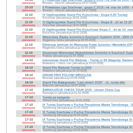
planowany
Brzesko - Okocim [aktualizacja:24-07-2026]
10-10
II Powiatowa Liga Szachowa - grupa C 2016 i mł. oraz do 1400 - t
planowany
Brzesko - Okocim [aktualizacja:24-07-2026]
11-10
IV Ogólnopolskie Grand Prix Kożuchowa - Grupa A (III Turniej)
planowany
Kożuchów [aktualizacja:18-01-2026]
11-10
IV Ogólnopolskie Grand Prix Kożuchowa - Grupa B - do lat 18 (III 
planowany
Kożuchów [aktualizacja:18-01-2026]
11-10
IV Ogólnopolskie Grand Prix Kożuchowa Grupa C - do lat 10; max 
planowany
Kożuchów [aktualizacja:18-01-2026]
11-10
Mistrzostwa Śląska Juniorów w Szachach Szybkich 2026 - (D06 
planowany
Węgierska Górka [aktualizacja:03-05-2026]
11-10
Eliminacje strefowe do Mistrzostw Polski Juniorów i Młodzików (O
planowany
Węgierska Górka [aktualizacja:02-05-2026]
11-10
Drużynowe Mistrzostwa Województwa Seniorów w Szachach Szyb
planowany
Prabuty [aktualizacja:31-07-2026]
14-10
Internetowe Grand Prix Wadowic - Turniej nr 68 (Nagrody: Diamen
planowany
Wadowice / chess.com [aktualizacja:10-03-2026]
16-10
Grand Prix Wadowic-Turniej nr.1004
planowany
Wadowice [aktualizacja:31-03-2026]
16-10
GRAND PRIX POLONII WROCŁAW
planowany
Wrocław [aktualizacja:25-05-2026]
16-10
Grand Prix Białegostoku "Lato-Jesień 2026" - 11. runda blitz
planowany
Białystok [aktualizacja:18-07-2026]
17-10
ŚWINOUJŚCIE CHESS TOUR 2026 - Uznam Chess Cup
planowany
Świnoujście [aktualizacja:01-01-2026]
17-10
Turniej na kategorie
planowany
Zielona Góra [aktualizacja:18-01-2026]
17-10
IX Turniej Szachowy o Puchar Prezydenta Miasta Tarnobrzega - G
planowany
Tarnobrzeg [aktualizacja:20-03-2026]
17-10
IX Turniej Szachowy o Puchar Prezydenta Miasta Tarnobrzega Gr
planowany
Tarnobrzeg [aktualizacja:20-03-2026]
17-10
IX Turniej Szachowy o Puchar Prezydenta Miasta Tarnobrzega Gr
planowany
Tarnobrzeg [aktualizacja:20-03-2026]
17-10
IX Turniej Szachowy o Puchar Prezydenta Miasta Tarnobrzega Gr 
planowany
Tarnobrzeg [aktualizacja:20-03-2026]