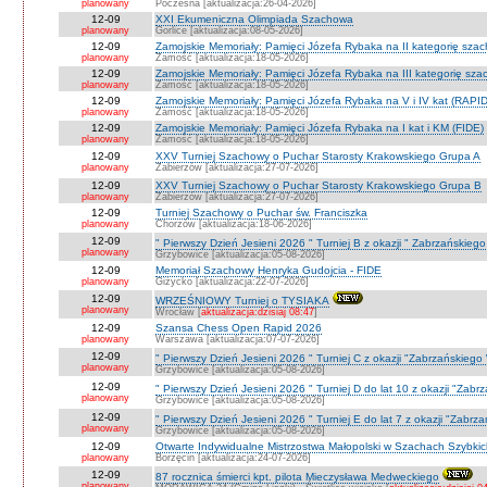
planowany
Poczesna [aktualizacja:26-04-2026]
12-09
XXI Ekumeniczna Olimpiada Szachowa
planowany
Gorlice [aktualizacja:08-05-2026]
12-09
Zamojskie Memoriały: Pamięci Józefa Rybaka na II kategorię sza
planowany
Zamość [aktualizacja:18-05-2026]
12-09
Zamojskie Memoriały: Pamięci Józefa Rybaka na III kategorię sz
planowany
Zamość [aktualizacja:18-05-2026]
12-09
Zamojskie Memoriały: Pamięci Józefa Rybaka na V i IV kat (RAPI
planowany
Zamość [aktualizacja:18-05-2026]
12-09
Zamojskie Memoriały: Pamięci Józefa Rybaka na I kat i KM (FIDE)
planowany
Zamość [aktualizacja:18-05-2026]
12-09
XXV Turniej Szachowy o Puchar Starosty Krakowskiego Grupa A
planowany
Zabierzów [aktualizacja:27-07-2026]
12-09
XXV Turniej Szachowy o Puchar Starosty Krakowskiego Grupa B
planowany
Zabierzów [aktualizacja:27-07-2026]
12-09
Turniej Szachowy o Puchar św. Franciszka
planowany
Chorzów [aktualizacja:18-06-2026]
12-09
" Pierwszy Dzień Jesieni 2026 " Turniej B z okazji " Zabrzańskieg
planowany
Grzybowice [aktualizacja:05-08-2026]
12-09
Memoriał Szachowy Henryka Gudojcia - FIDE
planowany
Giżycko [aktualizacja:22-07-2026]
12-09
WRZEŚNIOWY Turniej o TYSIAKA
planowany
Wrocław [
aktualizacja:dzisiaj 08:47
]
12-09
Szansa Chess Open Rapid 2026
planowany
Warszawa [aktualizacja:07-07-2026]
12-09
" Pierwszy Dzień Jesieni 2026 " Turniej C z okazji "Zabrzańskiego
planowany
Grzybowice [aktualizacja:05-08-2026]
12-09
" Pierwszy Dzień Jesieni 2026 " Turniej D do lat 10 z okazji "Zab
planowany
Grzybowice [aktualizacja:05-08-2026]
12-09
" Pierwszy Dzień Jesieni 2026 " Turniej E do lat 7 z okazji "Zabrz
planowany
Grzybowice [aktualizacja:05-08-2026]
12-09
Otwarte Indywidualne Mistrzostwa Małopolski w Szachach Szybki
planowany
Borzęcin [aktualizacja:24-07-2026]
12-09
87 rocznica śmierci kpt. pilota Mieczysława Medweckiego
planowany