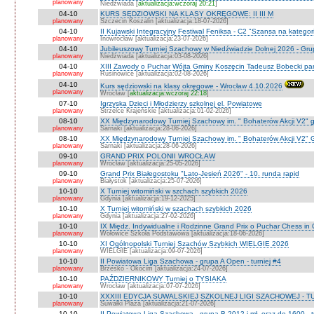
planowany
Niedźwiada [
aktualizacja:wczoraj 20:21
]
04-10
KURS SĘDZIOWSKI NA KLASY OKRĘGOWE: II III M
planowany
Szczecin Koszalin [aktualizacja:18-07-2026]
04-10
II Kujawski Integracyjny Festiwal Feniksa - C2 "Szansa na kategor
planowany
Inowrocław [aktualizacja:23-07-2026]
04-10
Jubileuszowy Turniej Szachowy w Niedźwiadzie Dolnej 2026 - Gr
planowany
Niedżwiada [aktualizacja:03-08-2026]
04-10
XIII Zawody o Puchar Wójta Gminy Koszęcin Tadeusz Bobecki pam
planowany
Rusinowice [aktualizacja:02-08-2026]
04-10
Kurs sędziowski na klasy okręgowe - Wrocław 4.10.2026
planowany
Wrocław [
aktualizacja:wczoraj 22:18
]
07-10
Igrzyska Dzieci i Młodzierzy szkolnej el. Powiatowe
planowany
Strzelce Krajeńskie [aktualizacja:01-02-2026]
08-10
XX Międzynarodowy Turniej Szachowy im. " Bohaterów Akcji V2" g
planowany
Sarnaki [aktualizacja:28-06-2026]
08-10
XX Międzynarodowy Turniej Szachowy im. " Bohaterów Akcji V2" 
planowany
Sarnaki [aktualizacja:28-06-2026]
09-10
GRAND PRIX POLONII WROCŁAW
planowany
Wrocław [aktualizacja:25-05-2026]
09-10
Grand Prix Białegostoku "Lato-Jesień 2026" - 10. runda rapid
planowany
Białystok [aktualizacja:25-07-2026]
10-10
X Turniej witomiński w szchach szybkich 2026
planowany
Gdynia [aktualizacja:19-12-2025]
10-10
X Turniej witomiński w szachach szybkich 2026
planowany
Gdynia [aktualizacja:27-02-2026]
10-10
IX Międz. Indywidualne i Rodzinne Grand Prix o Puchar Chess i
planowany
Wołowice Szkoła Podstawowa [aktualizacja:18-06-2026]
10-10
XI Ogólnopolski Turniej Szachów Szybkich WIELGIE 2026
planowany
WIELGIE [aktualizacja:09-07-2026]
10-10
II Powiatowa Liga Szachowa - grupa A Open - turniej #4
planowany
Brzesko - Okocim [aktualizacja:24-07-2026]
10-10
PAŹDZIERNIKOWY Turniej o TYSIAKA
planowany
Wrocław [aktualizacja:07-07-2026]
10-10
XXXIII EDYCJA SUWALSKIEJ SZKOLNEJ LIGI SZACHOWEJ - TU
planowany
Suwałki Plaza [aktualizacja:21-07-2026]
10-10
II Powiatowa Liga Szachowa - grupa B 2012 i mł. oraz do 1600 - t