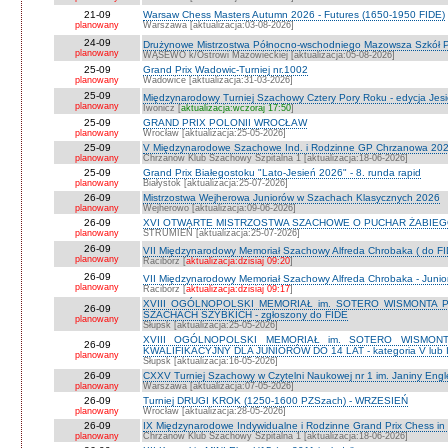
21-09
Warsaw Chess Masters Autumn 2026 - Futures (1650-1950 FIDE)
planowany
Warszawa [aktualizacja:03-08-2026]
24-09
Drużynowe Mistrzostwa Północno-wschodniego Mazowsza Szkół
planowany
WĄSEWO k/Ostrowi Mazowieckiej [aktualizacja:05-08-2026]
25-09
Grand Prix Wadowic-Turniej nr.1002
planowany
Wadowice [aktualizacja:31-03-2026]
25-09
Międzynarodowy Turniej Szachowy Cztery Pory Roku - edycja Jes
planowany
Iwonicz [
aktualizacja:wczoraj 17:50
]
25-09
GRAND PRIX POLONII WROCŁAW
planowany
Wrocław [aktualizacja:25-05-2026]
25-09
V Międzynarodowe Szachowe Ind. i Rodzinne GP Chrzanowa 2026
planowany
Chrzanów Klub Szachowy Szpitalna 1 [aktualizacja:18-06-2026]
25-09
Grand Prix Białegostoku "Lato-Jesień 2026" - 8. runda rapid
planowany
Białystok [aktualizacja:25-07-2026]
26-09
Mistrzostwa Wejherowa Juniorów w Szachach Klasycznych 2026
planowany
Wejherowo [aktualizacja:09-06-2026]
26-09
XVI OTWARTE MISTRZOSTWA SZACHOWE O PUCHAR ŻABIEGO K
planowany
STRUMIEŃ [aktualizacja:25-07-2026]
26-09
VII Międzynarodowy Memoriał Szachowy Alfreda Chrobaka ( do FI
planowany
Racibórz [
aktualizacja:dzisiaj 09:20
]
26-09
VII Międzynarodowy Memoriał Szachowy Alfreda Chrobaka - Junior
planowany
Racibórz [
aktualizacja:dzisiaj 09:17
]
XVIII OGÓLNOPOLSKI MEMORIAŁ im. SOTERO WISMONTA 
26-09
SZACHACH SZYBKICH - zgłoszony do FIDE
planowany
Słupsk [aktualizacja:25-05-2026]
XVIII OGÓLNOPOLSKI MEMORIAŁ im. SOTERO WISMON
26-09
KWALIFIKACYJNY DLA JUNIORÓW DO 14 LAT - kategoria V lub IV 
planowany
Słupsk [aktualizacja:16-05-2026]
26-09
CXXV Turniej Szachowy w Czytelni Naukowej nr 1 im. Janiny Engler
planowany
Warszawa [aktualizacja:07-05-2026]
26-09
Turniej DRUGI KROK (1250-1600 PZSzach) - WRZESIEŃ
planowany
Wrocław [aktualizacja:28-05-2026]
26-09
IX Międzynarodowe Indywidualne i Rodzinne Grand Prix Chess i
planowany
Chrzanów Klub Szachowy Szpitalna 1 [aktualizacja:18-06-2026]