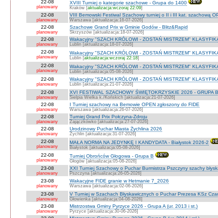
22-08
XVIII Turniej o kategorie szachowe - Grupa do 1400
planowany
Kraków [
aktualizacja:wczoraj 22:09
]
22-08
VIII Bemowski Festiwal Szachowy turniej o II i III kat. szachową 
planowany
Warszawa [aktualizacja:16-07-2026]
22-08
Szachowe Grand Prix w Gminie Godów - Blitz&Rapid
planowany
Skrzyszów [aktualizacja:18-07-2026]
22-08
Wakacyjny "SZACH KRÓLOWI - ZOSTAŃ MISTRZEM" KLASYFIK
planowany
Lublin [aktualizacja:18-07-2026]
22-08
Wakacyjny "SZACH KRÓLOWI - ZOSTAŃ MISTRZEM" KLASYFIK
planowany
Lublin [
aktualizacja:wczoraj 22:18
]
22-08
Wakacyjny "SZACH KRÓLOWI - ZOSTAŃ MISTRZEM" KLASYFI
planowany
Lublin [aktualizacja:05-08-2026]
22-08
Wakacyjny "SZACH KRÓLOWI - ZOSTAŃ MISTRZEM" KLASYFIKA
planowany
Lublin [aktualizacja:21-07-2026]
22-08
XVI FESTIWAL SZACHOWY ŚWIĘTOKRZYSKIE 2026 - GRUPA 
planowany
Sielpia Wielka k./Końskich [aktualizacja:21-07-2026]
22-08
I Turniej szachowy na Bemowie OPEN zgłoszony do FIDE
planowany
Warszawa [aktualizacja:26-07-2026]
22-08
Turniej Grand Prix Połczyna-Zdroju
planowany
Zajączkówko [aktualizacja:27-07-2026]
22-08
Urodzinowy Puchar Miasta Żychlina 2026
planowany
Żychlin [aktualizacja:31-07-2026]
22-08
MAŁA NORMA NA JEDYNKĘ I KANDYDATA - Białystok 2026-2
planowany
Białystok [aktualizacja:05-08-2026]
22-08
Turniej Obrońców Głogowa - Grupa B
planowany
Głogów [aktualizacja:05-08-2026]
23-08
XXI Turniej Szachowy o Puchar Burmistrza Pszczyny szachy błys
planowany
Pszczyna [aktualizacja:26-05-2026]
23-08
Wakacyjne FIDE granie w Hetmanie 7_2026
planowany
Warszawa [aktualizacja:02-06-2026]
23-08
V Turniej w Szachach Błyskawicznych o Puchar Prezesa KSz Cza
planowany
Głowienka [aktualizacja:04-08-2026]
23-08
Mistrzostwa Gminy Pyrzyce 2026 - Grupa A (ur. 2013 i st.)
planowany
Pyrzyce [aktualizacja:30-06-2026]