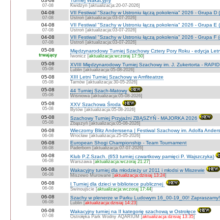
03-08
Turniej Wakacyjny
07-08
Kwidzyn [aktualizacja:20-07-2026]
04-08
VII Festiwal "Szachy w Ustroniu łączą pokolenia" 2026 - Grupa D (
07-08
Ustroń [aktualizacja:03-07-2026]
04-08
VII Festiwal "Szachy w Ustroniu łączą pokolenia" 2026 - Grupa E (
07-08
Ustroń [aktualizacja:03-07-2026]
04-08
VII Festiwal "Szachy w Ustroniu łączą pokolenia" 2026 - Grupa F (
07-08
Ustroń [aktualizacja:03-07-2026]
05-08
Międzynarodowy Turniej Szachowy Cztery Pory Roku - edycja Let
trwający
Iwonicz [
aktualizacja:wczoraj 17:50
]
05-08
XVIII Międzynarodowy Turniej Szachowy im. J. Zukertorta - RAPI
05-08
Lublin [aktualizacja:05-08-2026]
05-08
XIII Letni Turniej Szachowy w Amfiteatrze
05-08
Tarnów [aktualizacja:30-05-2026]
05-08
44 Turniej Szach-Matowy
05-08
Wiśniowa [aktualizacja:05-08-2026]
05-08
XXV Szachowa Środa
05-08
Bytów [aktualizacja:05-08-2026]
05-08
Szachowy Turniej Przyjaźni ZBĄSZYŃ - MAJORKA 2026
05-08
Zbąszyń [aktualizacja:05-08-2026]
06-08
Wieczorny Blitz Anderssena | Festiwal Szachowy im. Adolfa Ande
06-08
Wrocław [aktualizacja:25-05-2026]
06-08
European Shogi Championship - Team Tournament
06-08
Paderborn [aktualizacja:07-07-2026]
06-08
Klub P.Z.Szach. (653 turniej czwartkowy pamięci P. Wajszczyka)
06-08
Warszawa [
aktualizacja:wczoraj 21:27
]
06-08
Wakacyjny turniej dla młodzieży ur 2011 i młodsi w Miszewie
06-08
Miszewo Murowane [
aktualizacja:dzisiaj 13:24
]
06-08
I Turniej dla dzieci w bibliotece publicznej
06-08
Świnoujście [
aktualizacja:wczoraj 17:44
]
06-08
Szachy w plenerze w Parku Ludowym 16_00-19_00! Zapraszamy!
06-08
Lublin [
aktualizacja:dzisiaj 14:23
]
06-08
Wakacyjny turniej na II kategorię szachową w Ostrołęce
07-08
Ostrołęka Park Wodny AQARIUM [
aktualizacja:dzisiaj 13:35
]