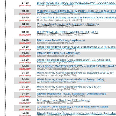
17-10
DRUŻYNOWE MISTRZOSTWA WOJEWÓDZTWA PODLASKIEGO 
planowany
Suwałki [aktualizacja:21-07-2026]
18-10
V TURNIEJ SZACHOWY CZTERY PORY ROKU - JESIEŃ (do FID
planowany
SOSNOWIEC [aktualizacja:21-01-2026]
18-10
V Grand-Prix Lubelszczyzny o puchar Burmistrza Opola Lubelskie
planowany
Opole Lubelskie [aktualizacja:21-07-2026]
18-10
VI Turniej Szachowy o Puchar Burmistrza Dziwnowa
planowany
Dziwnów [aktualizacja:17-03-2026]
18-10
DRUŻYNOWE MISTRZOSTWA POLSKI DO LAT 10
planowany
Szklarska Porębs [aktualizacja:07-06-2026]
19-10
Mistrzostwa Polski Drukarzy i Wydawców
planowany
Serpelice [aktualizacja:16-06-2026]
23-10
Grand Prix Wadowic-Turniej nr.1005 (z normami na 2. 3. 4. 5. kate
planowany
Wadowice [aktualizacja:31-03-2026]
23-10
GRAND PRIX POLONII WROCŁAW
planowany
Wrocław [aktualizacja:25-05-2026]
23-10
Grand Prix Białegostoku "Lato-Jesień 2026" - 12. runda rapid
planowany
Białystok [aktualizacja:25-07-2026]
24-10
XXVII NOCNY MARATON SZACHOWY o PUCHAR GMINY PAWŁOW
planowany
PAWŁOWICE [aktualizacja:09-12-2025]
24-10
Wielki Jesienny Klasyk Kaszubski (Grupa Skowronki 1000-1250)
planowany
Wejherowo [aktualizacja:11-06-2026]
24-10
Wielki Jesienny Klasyk Kaszubski (Grupa Sokoły 1400+)
planowany
Wejherowo [aktualizacja:11-06-2026]
24-10
Wielki Jesienny Klasyk Kaszubski (Grupa Orły 1800+)
planowany
Wejherowo [aktualizacja:11-06-2026]
24-10
Otwarte Mistrzostwa Powiatu Strzelecko - Drezdeneckiego
planowany
Strzelce Krajeńskie [aktualizacja:01-02-2026]
24-10
IV Otwarty Turniej Szachowy FIDE w Nidzicy
planowany
Nidzica [aktualizacja:13-07-2026]
24-10
XI Otwarty Turniej Szachowy o Puchar Wójta Gminy Kaliska
planowany
Kaliska [aktualizacja:26-06-2026]
24-10
Otwarte Mistrzostwa Śląska w szacho-tenisie stołowym - finał edyc
planowany
Gliwice [aktualizacja:26-04-2026]