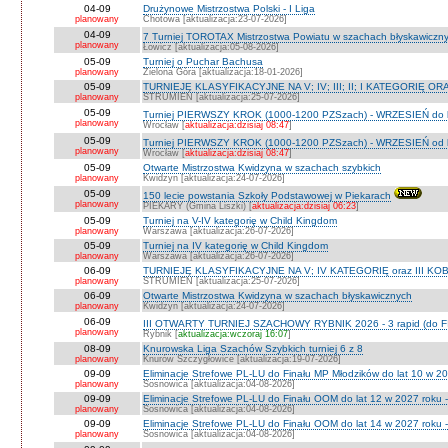
04-09
Drużynowe Mistrzostwa Polski - I Liga
planowany
Chotowa [aktualizacja:23-07-2026]
04-09
7 Turniej TOROTAX Mistrzostwa Powiatu w szachach błyskawiczn
planowany
Łowicz [aktualizacja:05-08-2026]
05-09
Turniej o Puchar Bachusa
planowany
Zielona Góra [aktualizacja:18-01-2026]
05-09
TURNIEJE KLASYFIKACYJNE NA V; IV; III; II; I KATEGORIĘ OR
planowany
STRUMIEŃ [aktualizacja:25-07-2026]
05-09
Turniej PIERWSZY KROK (1000-1200 PZSzach) - WRZESIEŃ do l
planowany
Wrocław [
aktualizacja:dzisiaj 08:47
]
05-09
Turniej PIERWSZY KROK (1000-1200 PZSzach) - WRZESIEŃ od l
planowany
Wrocław [
aktualizacja:dzisiaj 08:47
]
05-09
Otwarte Mistrzostwa Kwidzyna w szachach szybkich
planowany
Kwidzyn [aktualizacja:24-07-2026]
05-09
150 lecie powstania Szkoły Podstawowej w Piekarach
planowany
PIEKARY (Gmina Liszki) [
aktualizacja:dzisiaj 06:23
]
05-09
Turniej na V-IV kategorię w Child Kingdom
planowany
Warszawa [aktualizacja:26-07-2026]
05-09
Turniej na IV kategorię w Child Kingdom
planowany
Warszawa [aktualizacja:26-07-2026]
06-09
TURNIEJE KLASYFIKACYJNE NA V; IV KATEGORIĘ oraz III KOB
planowany
STRUMIEŃ [aktualizacja:25-07-2026]
06-09
Otwarte Mistrzostwa Kwidzyna w szachach błyskawicznych
planowany
Kwidzyn [aktualizacja:24-07-2026]
06-09
III OTWARTY TURNIEJ SZACHOWY RYBNIK 2026 - 3 rapid (do F
planowany
Rybnik [
aktualizacja:wczoraj 16:07
]
08-09
Knurowska Liga Szachów Szybkich turniej 6 z 8
planowany
Knurów Szczygłowice [aktualizacja:19-07-2026]
09-09
Eliminacje Strefowe PL-LU do Finału MP Młodzików do lat 10 w 20
planowany
Sosnowica [aktualizacja:04-08-2026]
09-09
Eliminacje Strefowe PL-LU do Finału OOM do lat 12 w 2027 roku -
planowany
Sosnowica [aktualizacja:04-08-2026]
09-09
Eliminacje Strefowe PL-LU do Finału OOM do lat 14 w 2027 roku 
planowany
Sosnowica [aktualizacja:04-08-2026]