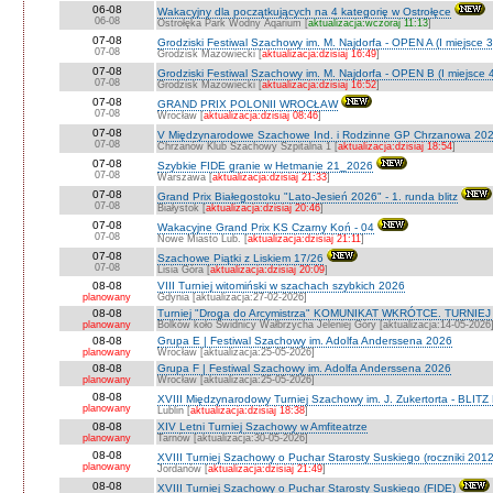
06-08
Wakacyjny dla początkujących na 4 kategorię w Ostrołęce
06-08
Ostrołęka Park Wodny Aqarium [
aktualizacja:wczoraj 11:13
]
07-08
Grodziski Festiwal Szachowy im. M. Najdorfa - OPEN A (I miejsce 
07-08
Grodzisk Mazowiecki [
aktualizacja:dzisiaj 16:49
]
07-08
Grodziski Festiwal Szachowy im. M. Najdorfa - OPEN B (I miejsce 
07-08
Grodzisk Mazowiecki [
aktualizacja:dzisiaj 16:52
]
07-08
GRAND PRIX POLONII WROCŁAW
07-08
Wrocław [
aktualizacja:dzisiaj 08:46
]
07-08
V Międzynarodowe Szachowe Ind. i Rodzinne GP Chrzanowa 202
07-08
Chrzanów Klub Szachowy Szpitalna 1 [
aktualizacja:dzisiaj 18:54
]
07-08
Szybkie FIDE granie w Hetmanie 21_2026
07-08
Warszawa [
aktualizacja:dzisiaj 21:33
]
07-08
Grand Prix Białegostoku "Lato-Jesień 2026" - 1. runda blitz
07-08
Białystok [
aktualizacja:dzisiaj 20:46
]
07-08
Wakacyjne Grand Prix KS Czarny Koń - 04
07-08
Nowe Miasto Lub. [
aktualizacja:dzisiaj 21:11
]
07-08
Szachowe Piątki z Liskiem 17/26
07-08
Lisia Góra [
aktualizacja:dzisiaj 20:09
]
08-08
VIII Turniej witomiński w szachach szybkich 2026
planowany
Gdynia [aktualizacja:27-02-2026]
08-08
Turniej "Droga do Arcymistrza" KOMUNIKAT WKRÓTCE. TURNIEJ O V
planowany
Bolków koło Świdnicy Wałbrzycha Jeleniej Góry [aktualizacja:14-05-2026
08-08
Grupa E | Festiwal Szachowy im. Adolfa Anderssena 2026
planowany
Wrocław [aktualizacja:25-05-2026]
08-08
Grupa F | Festiwal Szachowy im. Adolfa Anderssena 2026
planowany
Wrocław [aktualizacja:25-05-2026]
08-08
XVIII Międzynarodowy Turniej Szachowy im. J. Zukertorta - BLITZ
planowany
Lublin [
aktualizacja:dzisiaj 18:38
]
08-08
XIV Letni Turniej Szachowy w Amfiteatrze
planowany
Tarnów [aktualizacja:30-05-2026]
08-08
XVIII Turniej Szachowy o Puchar Starosty Suskiego (roczniki 201
planowany
Jordanów [
aktualizacja:dzisiaj 21:49
]
08-08
XVIII Turniej Szachowy o Puchar Starosty Suskiego (FIDE)