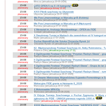
planowany
Mrocza [aktualizacja:20-05-2026]
15-08
LATO OPEN 5 na II i III kategorię!
planowany
Śrem [
aktualizacja:dzisiaj 13:10
]
15-08
XXVI Piknik szachowy na Ubyszowie
planowany
Ubyszów [aktualizacja:19-07-2026]
15-08
Mis Pow Limanowskiego w Warcaby gr-B (Kobiety)
planowany
Roztoka [aktualizacja:07-07-2026]
15-08
Mis Pow Limanowskiego w Warcaby gr-A (Mężczyzni)
planowany
Roztoka [aktualizacja:07-07-2026]
15-08
V Memoriał im. Andrzeja Wesołowskiego - OPEN do FIDE
planowany
Czeladź [aktualizacja:12-07-2026]
15-08
X Dwudniowy Turniej w Markach dla zawodnikow od IV kategorii 
planowany
Marki [aktualizacja:17-07-2026]
15-08
Puchar Bistro&Pub Ale Sztuka Chrzanów Rynek 14
planowany
Chrzanów Rynek 14 [aktualizacja:31-07-2026]
15-08
62. Międzynarodowy Festiwal Szachowy im. Akiby Rubinsteina - Tu
planowany
Polanica-Zdrój [
aktualizacja:wczoraj 17:11
]
16-08
II Ogólnopolski Festiwal Szachowy "Przystan Radzyn-Sława" - gr
planowany
Radzyn-Sława [aktualizacja:09-07-2026]
16-08
II Ogólnopolski Festiwal Szachowy "Przystań Radzyn-Sława" - gru
planowany
Radzyn-Sława [aktualizacja:09-07-2026]
16-08
II Ogólnopolski Festiwal "Przystań Radzyń-Sława" - Grupa do lat 
planowany
Radzyn- Sława [aktualizacja:09-07-2026]
16-08
II Ogólnopolski Festiwal Szachowy "Przystań Radzyn-Sława" - turni
planowany
Radzyń-Sława [aktualizacja:26-07-2026]
16-08
79 Otwarte Mistrzostwa Województwa Kujawsko-Pomorskiego w Sz
planowany
Mrocza [aktualizacja:20-05-2026]
16-08
Wakacyjne FIDE granie w Hetmanie 6_2026
planowany
Warszawa [aktualizacja:30-07-2026]
16-08
II Mokotowskie MINI-Elo
planowany
Warszawa [aktualizacja:25-06-2026]
IV Edycja Turnieju Szachowego o Puchar Zygmunta III Wazy w
16-08
zgłoszony do FIDE - UWAGA pierwsza nagroda 1000 zł.
planowany
Gniew [
aktualizacja:dzisiaj 18:10
]
16-08
XXXII Międzynarodowy Turniej Szachowy "SIERPIEŃ 2026" - Grup