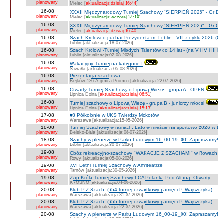
planowany
Mielec [
aktualizacja:dzisiaj 16:44
]
16-08
XXXII Międzynarodowy Turniej Szachowy "SIERPIEŃ 2026" - Gr B
planowany
Mielec [
aktualizacja:wczoraj 14:19
]
16-08
XXXII Międzynarodowy Turniej Szachowy "SIERPIEŃ 2026" - Gr C J
planowany
Mielec [
aktualizacja:dzisiaj 16:40
]
16-08
Szach Królowi o puchar Prezydenta m. Lublin - VIII z cyklu 2026
planowany
Lublin [aktualizacja:18-07-2026]
16-08
Szach Królowi -Turniej Młodych Talentów do 14 lat - (na V i IV i III
planowany
Lublin [aktualizacja:02-08-2026]
16-08
Wakacyjny Turniej na kategorie I
planowany
Suwałki [aktualizacja:05-08-2026]
16-08
Prezentacja szachowa
planowany
Biejków 136 A gmina Promna [aktualizacja:22-07-2026]
16-08
Otwarty Turniej Szachowy o Lipową Wieżę - grupa A - OPEN
planowany
Lipnica Dolna [
aktualizacja:dzisiaj 06:51
]
16-08
Turniej szachowy o Lipową Wieżę - grupa B - juniorzy młodsi
planowany
Lipnica Dolna [
aktualizacja:dzisiaj 15:13
]
17-08
#8 Półkolonie w UKS Twierdzy Mokotów
planowany
Warszawa [aktualizacja:15-05-2026]
18-08
Turniej Szachowy w ramach: Lato w mieście na sportowo 2026 w Bie
planowany
Bielsko-Biała [aktualizacja:08-07-2026]
18-08
Szachy w plenerze w Parku Ludowym 16_00-19_00! Zapraszamy!
planowany
Lublin [aktualizacja:30-07-2026]
19-08
Obóz rekreacyjno-szachowy "WAKACJE Z SZACHAMI" w Rowach
planowany
Rowy [aktualizacja:05-08-2026]
19-08
XVI Letni Turniej Szachowy w Amfiteatrze
planowany
Tarnów [aktualizacja:30-05-2026]
19-08
Złap Króla Turniej Szachowy LCA Polanka Pod Altaną- Otwarty
planowany
KROSNO [aktualizacja:04-08-2026]
20-08
Klub P.Z.Szach. (654 turniej czwartkowy pamięci P. Wajszczyka)
planowany
Warszawa [aktualizacja:31-07-2026]
20-08
Klub P.Z.Szach. (655 turniej czwartkowy pamięci P. Wajszczyka)
planowany
Warszawa [aktualizacja:22-07-2026]
20-08
Szachy w plenerze w Parku Ludowym 16_00-19_00! Zapraszamy!