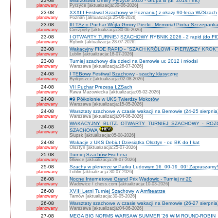
23-08
Mistrzostwa Gminy Pyrzyce 2026 - Grupa B (ur. 2014 i mł.)
planowany
Pyrzyce [aktualizacja:30-06-2026]
23-08
XXXIII Festiwal Szachowy w Poznaniu) z okazji 90-lecia WZSzach
planowany
Poznań [aktualizacja:25-06-2026]
23-08
III TSz o Puchar Wójta Gminy Piecki - Memoriał Piotra Szczepan
planowany
Cierzpięty [aktualizacja:30-06-2026]
23-08
I OTWARTY TURNIEJ SZACHOWY RYBNIK 2026 - 2 rapid (do FI
planowany
Rybnik [aktualizacja:28-07-2026]
23-08
Wakacyjny FIDE RAPID - "SZACH KRÓLOWI - PIERWSZY KROK" O
planowany
Lublin [aktualizacja:18-07-2026]
23-08
Turniej szachowy dla dzieci na Bemowie ur. 2012 i młodsi
planowany
Warszawa [aktualizacja:26-07-2026]
24-08
I TEBowy Festiwal Szachowy - szachy klasyczne
planowany
Bydgoszcz [aktualizacja:02-08-2026]
24-08
VII Puchar Prezesa ŁZSach
planowany
Rawa Mazowiecka [aktualizacja:05-02-2026]
24-08
#9 Półkolonie w UKS Twierdzy Mokotów
planowany
Warszawa [aktualizacja:15-05-2026]
24-08
Warsztaty szachowe w czasie wakacji na Bemowie (24-25 sierpnia
planowany
Warszawa [aktualizacja:04-06-2026]
WAKACYJNY BLITZ. OTWARTY TURNIEJ SZACHOWY - RO
24-08
SZACHOWĄ
planowany
Słupsk [aktualizacja:05-08-2026]
24-08
Wakacje z UKS Debiut Dziesiątka Olsztyn - od BK do I kat
planowany
Olsztyn [aktualizacja:25-07-2026]
25-08
Turniej Szachów Fischera
planowany
Gliwice [aktualizacja:28-07-2026]
25-08
Szachy w plenerze w Parku Ludowym 16_00-19_00! Zapraszamy!
planowany
Lublin [aktualizacja:30-07-2026]
26-08
Nocne Internetowe Grand Prix Wadowic - Turniej nr 20
planowany
Wadowice / chess.com [aktualizacja:10-03-2026]
26-08
XVIII Letni Turniej Szachowy w Amfiteatrze
planowany
Tarnów [aktualizacja:30-05-2026]
26-08
Warsztaty szachowe w czasie wakacji na Bemowie (26-27 sierpnia
planowany
Warszawa [aktualizacja:04-06-2026]
27-08
MEGA BIG NORMS WARSAW SUMMER '26 WIM ROUND-ROBIN