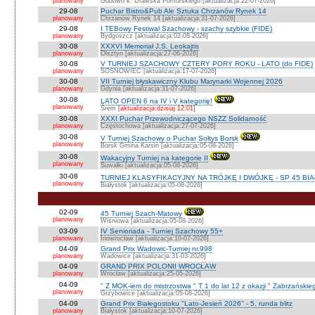
planowany
Gudowo k. Drawska Pomorskiego [aktualizacja:22-07-2026]
29-08
Puchar Bistro&Pub Ale Sztuka Chrzanów Rynek 14
planowany
Chrzanów Rynek 14 [aktualizacja:31-07-2026]
29-08
I TEBowy Festiwal Szachowy - szachy szybkie (FIDE)
planowany
Bydgoszcz [aktualizacja:02-08-2026]
30-08
XXXVI Memoriał J.S. Leokajtis
planowany
Olsztyn [aktualizacja:27-06-2026]
30-08
V TURNIEJ SZACHOWY CZTERY PORY ROKU - LATO (do FIDE)
planowany
SOSNOWIEC [aktualizacja:17-07-2026]
30-08
VII Turniej błyskawiczny Klubu Marynarki Wojennej 2026
planowany
Gdynia [aktualizacja:31-07-2026]
30-08
LATO OPEN 6 na IV i V kategorię!
planowany
Śrem [
aktualizacja:dzisiaj 12:01
]
30-08
XXXI Puchar Przewodniczącego NSZZ Solidarność
planowany
Częstochowa [aktualizacja:27-07-2026]
30-08
V Turniej Szachowy o Puchar Sołtys Borsk
planowany
Borsk Gmina Karsin [aktualizacja:05-08-2026]
30-08
Wakacyjny Turniej na kategorie II
planowany
Suwałki [aktualizacja:05-08-2026]
30-08
TURNIEJ KLASYFIKACYJNY NA TRÓJKĘ I DWÓJKĘ - SP 45 BI
planowany
Białystok [aktualizacja:05-08-2026]
02-09
45 Turniej Szach-Matowy
planowany
Wiśniowa [aktualizacja:05-08-2026]
03-09
IV Senioriada - Turniej Szachowy 55+
planowany
Inowrocław [aktualizacja:10-07-2026]
04-09
Grand Prix Wadowic-Turniej nr.998
planowany
Wadowice [aktualizacja:31-03-2026]
04-09
GRAND PRIX POLONII WROCŁAW
planowany
Wrocław [aktualizacja:25-05-2026]
04-09
" Z MOK-iem do mistrzostwa " T 1 do lat 12 z okazji " Zabrzańskie
planowany
Grzybowice [aktualizacja:05-08-2026]
04-09
Grand Prix Białegostoku "Lato-Jesień 2026" - 5. runda blitz
planowany
Białystok [aktualizacja:10-07-2026]