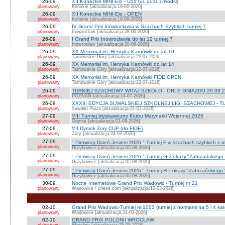
26-09
XII Koneckie MINI-Elo - U15 (ur. 2011 i młodsi)
planowany
Końskie [aktualizacja:19-06-2026]
26-09
XII Koneckie MINI-Elo - OPEN
planowany
Końskie [aktualizacja:19-06-2026]
26-09
IV Grand Prix Inowrocławia w Szachach Szybkich turniej 7
planowany
Inowrocław [aktualizacja:28-06-2026]
26-09
I Grand Prix Inowrocławia do lat 12 turniej 7
planowany
Inowrocław [aktualizacja:28-06-2026]
26-09
XX Memoriał im. Henryka Karnówki do lat 10
planowany
Tarnowskie Góry [aktualizacja:22-07-2026]
26-09
XX Memoriał im. Henryka Karnówki do lat 14
planowany
Tarnowskie Góry [aktualizacja:22-07-2026]
26-09
XX Memoriał im. Henryka Karnówki FIDE OPEN
planowany
Tarnowskie Góry [aktualizacja:22-07-2026]
26-09
TURNIEJ SZACHOWY WITAJ SZKOŁO - ORLE GNIAZDO 26.09.2
planowany
POZNAŃ [aktualizacja:14-07-2026]
26-09
XXXIII EDYCJA SUWALSKIEJ SZKOLNEJ LIGI SZACHOWEJ - TU
planowany
Suwałki Plaza [aktualizacja:21-07-2026]
27-09
VIII Turniej błyskawiczny Klubu Marynarki Wojennej 2026
planowany
Gdynia [aktualizacja:01-08-2026]
27-09
VII Dymok Żory CUP (do FIDE)
planowany
Żory [aktualizacja:24-03-2026]
27-09
" Pierwszy Dzień Jesieni 2026 " Turniej F w szachach szybkich z 
planowany
Grzybowice [aktualizacja:05-08-2026]
27-09
" Pierwszy Dzień Jesieni 2026 " Turniej G z okazji "Zabrzańskiego
planowany
Grzybowice [aktualizacja:05-08-2026]
27-09
" Pierwszy Dzień Jesieni 2026 " Turniej H z okazji "Zabrzańskiego
planowany
Grzybowice [aktualizacja:05-08-2026]
30-09
Nocne Internetowe Grand Prix Wadowic - Turniej nr 21
planowany
Wadowice / chess.com [aktualizacja:10-03-2026]
02-10
Grand Prix Wadowic-Turniej nr.1003 (turniej z normami na 5 i 4 kat
planowany
Wadowice [aktualizacja:31-03-2026]
02-10
GRAND PRIX POLONII WROCŁAW