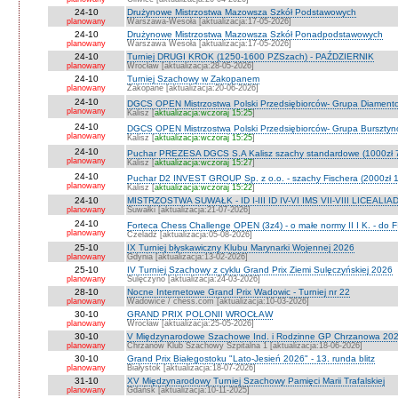
24-10
Drużynowe Mistrzostwa Mazowsza Szkół Podstawowych
planowany
Warszawa-Wesoła [aktualizacja:17-05-2026]
24-10
Drużynowe Mistrzostwa Mazowsza Szkół Ponadpodstawowych
planowany
Warszawa Wesoła [aktualizacja:17-05-2026]
24-10
Turniej DRUGI KROK (1250-1600 PZSzach) - PAŹDZIERNIK
planowany
Wrocław [aktualizacja:28-05-2026]
24-10
Turniej Szachowy w Zakopanem
planowany
Zakopane [aktualizacja:20-06-2026]
24-10
DGCS OPEN Mistrzostwa Polski Przedsiębiorców- Grupa Diament
planowany
Kalisz [
aktualizacja:wczoraj 15:25
]
24-10
DGCS OPEN Mistrzostwa Polski Przedsiębiorców- Grupa Burszty
planowany
Kalisz [
aktualizacja:wczoraj 15:25
]
24-10
Puchar PREZESA DGCS S.A Kalisz szachy standardowe (1000zł 
planowany
Kalisz [
aktualizacja:wczoraj 15:27
]
24-10
Puchar D2 INVEST GROUP Sp. z o.o. - szachy Fischera (2000zł 1
planowany
Kalisz [
aktualizacja:wczoraj 15:22
]
24-10
MISTRZOSTWA SUWAŁK - ID I-III ID IV-VI IMS VII-VIII LICEALIA
planowany
Suwałki [aktualizacja:21-07-2026]
24-10
Forteca Chess Challenge OPEN (3z4) - o małe normy II I K. - do F
planowany
Czeladź [aktualizacja:05-08-2026]
25-10
IX Turniej błyskawiczny Klubu Marynarki Wojennej 2026
planowany
Gdynia [aktualizacja:13-02-2026]
25-10
IV Turniej Szachowy z cyklu Grand Prix Ziemi Sulęczyńskiej 2026
planowany
Sulęczyno [aktualizacja:24-03-2026]
28-10
Nocne Internetowe Grand Prix Wadowic - Turniej nr 22
planowany
Wadowice / chess.com [aktualizacja:10-03-2026]
30-10
GRAND PRIX POLONII WROCŁAW
planowany
Wrocław [aktualizacja:25-05-2026]
30-10
V Międzynarodowe Szachowe Ind. i Rodzinne GP Chrzanowa 2026
planowany
Chrzanów Klub Szachowy Szpitalna 1 [aktualizacja:18-06-2026]
30-10
Grand Prix Białegostoku "Lato-Jesień 2026" - 13. runda blitz
planowany
Białystok [aktualizacja:18-07-2026]
31-10
XV Międzynarodowy Turniej Szachowy Pamięci Marii Trafalskiej
planowany
Gdańsk [aktualizacja:10-11-2025]