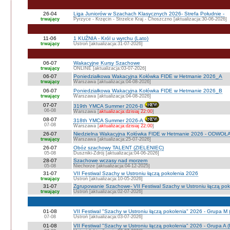
26-04
Liga Juniorów w Szachach Klasycznych 2026- Strefa Południe -
trwający
Pyrzyce - Krzęcin - Strzelce Kraj - Choszczno [aktualizacja:30-06-2026]
11-06
1 KUŹNIA - Król u wyrchu (Lato)
trwający
Ustroń [aktualizacja:31-07-2026]
06-07
Wakacyjne Kursy Szachowe
trwający
ONLINE [aktualizacja:03-07-2026]
06-07
Poniedziałkowa Wakacyjna Kołówka FIDE w Hetmanie 2026_A
trwający
Warszawa [aktualizacja:04-08-2026]
06-07
Poniedziałkowa Wakacyjna Kołówka FIDE w Hetmanie 2026_B
trwający
Warszawa [aktualizacja:04-08-2026]
07-07
319th YMCA Summer 2026-B
06-08
Warszawa [
aktualizacja:dzisiaj 22:00
]
08-07
318th YMCA Summer 2026-A
07-08
Warszawa [
aktualizacja:dzisiaj 22:00
]
26-07
Niedzielna Wakacyjna Kołówka FIDE w Hetmanie 2026 - ODWOŁ
trwający
Warszawa [aktualizacja:25-07-2026]
26-07
Obóz szachowy TALENT (ZIELENIEC)
05-08
Duszniki-Zdrój [aktualizacja:04-06-2026]
28-07
Szachowe wczasy nad morzem
05-08
Niechorze [aktualizacja:04-12-2025]
31-07
VII Festiwal Szachy w Ustroniu łączą pokolenia 2026
trwający
Ustroń [aktualizacja:10-05-2026]
31-07
Zgrupowanie Szachowe- VII Festiwal Szachy w Ustroniu łączą po
trwający
Ustroń [aktualizacja:02-07-2026]
01-08
VII Festiwal "Szachy w Ustroniu łączą pokolenia" 2026 - Grupa M
07-08
Ustroń [aktualizacja:03-07-2026]
01-08
VII Festiwal "Szachy w Ustroniu łączą pokolenia" 2026 - Grupa A