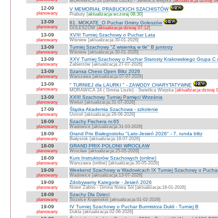
MORAWICA 24 (Gmina Liszki) - Świetlica wiejska [
aktualizacja:dzisiaj 0
12-09
V MEMORIAŁ PRABUCKICH SZACHISTÓW
planowany
Prabuty [
aktualizacja:wczoraj 08:30
]
13-09
61. MOKATE_O Puchar Gminy Goleszów
planowany
GOLESZÓW [
aktualizacja:dzisiaj 07:12
]
13-09
XVIII Turniej Szachowy o Puchar Lata
planowany
Wiśniew [aktualizacja:30-01-2026]
13-09
Turniej Szachowy "Z wisienką w tle" B juniorzy
planowany
Wiśniew [aktualizacja:30-01-2026]
13-09
XXV Turniej Szachowy o Puchar Starosty Krakowskiego Grupa C d
planowany
Zabierzów [aktualizacja:27-07-2026]
13-09
Szansa Chess Open Blitz 2026
planowany
Warszawa [aktualizacja:07-07-2026]
13-09
" TURNIEJ dla LAURKI " - ZAWODY CHARYTATYWNE
planowany
MORAWICA 24 ( Gmina Liszki) - Świetlica Wiejska [
aktualizacja:dzisiaj 
13-09
XXIII Szachowy Turniej Pamięci Września
planowany
Wieluń [aktualizacja:31-07-2026]
17-09
Śląska Akademia Szachowa - szkolenie
planowany
Ustroń [aktualizacja:28-06-2026]
18-09
Szachy Fischera nr.65
planowany
Wadowice [aktualizacja:31-03-2026]
18-09
Grand Prix Białegostoku "Lato-Jesień 2026" - 7. runda blitz
planowany
Białystok [aktualizacja:18-07-2026]
18-09
GRAND PRIX POLONII WROCŁAW
planowany
Wrocław [aktualizacja:25-05-2026]
18-09
Kurs Instruktorów Szachowych (online)
planowany
Warszawa (online) [aktualizacja:30-05-2026]
19-09
Weekend Szachowy w Wadowicach IX Turniej Szachowy o Puchar S
planowany
Wadowice [aktualizacja:13-07-2026]
19-09
Zdobywamy Kategorie - Jesień 2026
planowany
Nowe Żabno - Gmina Nowa Sól [aktualizacja:18-01-2026]
19-09
Szachy Dla Dzieci
planowany
Strzelce Krajeńskie [aktualizacja:01-02-2026]
19-09
IV Turniej Szachowy o Puchar Burmistrza Dukli - Turniej B
planowany
Dukla [aktualizacja:02-06-2026]