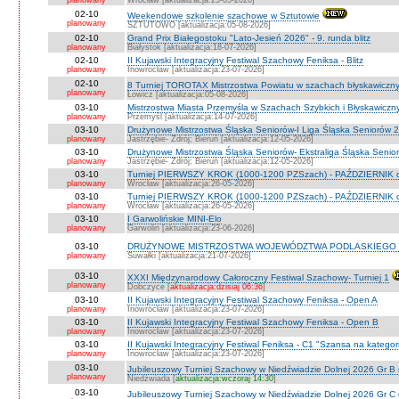
planowany
Wrocław [aktualizacja:25-05-2026]
02-10
Weekendowe szkolenie szachowe w Sztutowie
planowany
SZTUTOWO [aktualizacja:05-08-2026]
02-10
Grand Prix Białegostoku "Lato-Jesień 2026" - 9. runda blitz
planowany
Białystok [aktualizacja:18-07-2026]
02-10
II Kujawski Integracyjny Festiwal Szachowy Feniksa - Blitz
planowany
Inowrocław [aktualizacja:23-07-2026]
02-10
8 Turniej TOROTAX Mistrzostwa Powiatu w szachach błyskawiczn
planowany
Łowicz [aktualizacja:05-08-2026]
03-10
Mistrzostwa Miasta Przemyśla w Szachach Szybkich i Błyskawiczn
planowany
Przemyśl [aktualizacja:14-07-2026]
03-10
Drużynowe Mistrzostwa Śląska Seniorów-I Liga Śląska Seniorów 
planowany
Jastrzębie- Zdrój; Bieruń [aktualizacja:12-05-2026]
03-10
Drużynowe Mistrzostwa Śląska Seniorów- Ekstraliga Śląska Seni
planowany
Jastrzębie- Zdrój; Bieruń [aktualizacja:12-05-2026]
03-10
Turniej PIERWSZY KROK (1000-1200 PZSzach) - PAŹDZIERNIK d
planowany
Wrocław [aktualizacja:26-05-2026]
03-10
Turniej PIERWSZY KROK (1000-1200 PZSzach) - PAŹDZIERNIK o
planowany
Wrocław [aktualizacja:26-05-2026]
03-10
I Garwolińskie MINI-Elo
planowany
Garwolin [aktualizacja:23-06-2026]
03-10
DRUŻYNOWE MISTRZOSTWA WOJEWÓDZTWA PODLASKIEGO 
planowany
Suwałki [aktualizacja:21-07-2026]
03-10
XXXI Międzynarodowy Całoroczny Festiwal Szachowy- Turniej 1
planowany
Dobczyce [
aktualizacja:dzisiaj 06:36
]
03-10
II Kujawski Integracyjny Festiwal Szachowy Feniksa - Open A
planowany
Inowrocław [aktualizacja:23-07-2026]
03-10
II Kujawski Integracyjny Festiwal Szachowy Feniksa - Open B
planowany
Inowrocław [aktualizacja:23-07-2026]
03-10
II Kujawski Integracyjny Festiwal Feniksa - C1 "Szansa na kategor
planowany
Inowrocław [aktualizacja:23-07-2026]
03-10
Jubileuszowy Turniej Szachowy w Niedźwiadzie Dolnej 2026 Gr B
planowany
Niedźwiada [
aktualizacja:wczoraj 14:30
]
03-10
Jubileuszowy Turniej Szachowy w Niedźwiadzie Dolnej 2026 Gr C