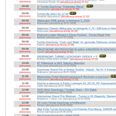
planowany
Chrzanów Rynek 14 [
aktualizacja:dzisiaj 21:21
]
09-08
IV Turniej Szachowy "Królewska Wieża"
planowany
Ostrzeszów [
aktualizacja:dzisiaj 21:39
]
09-08
Turniej dla dzieci do 12 lat
planowany
Grodzisk Mazowiecki [
aktualizacja:dzisiaj 21:32
]
09-08
Wakacyjne FIDE granie w Hetmanie 5_2026
planowany
Warszawa [aktualizacja:30-07-2026]
09-08
Najtańszy Otwarty Wakacyjny na kategorie V_IV i III(Panie) w He
planowany
Warszawa [
aktualizacja:dzisiaj 18:18
]
09-08
Emanuel Lasker Women's Chess Festival - Turniej Rapid Fide
planowany
Barlinek [aktualizacja:17-07-2026]
09-08
Turniej Szachowy "Cudu nad Wisłą" im. generała Tadeusza Jord
planowany
Radom [
aktualizacja:dzisiaj 20:58
]
09-08
DRUŻYNOWE MISTRZOSTWA ŚLĄSKA JUNIORÓW W SZACHACH S
planowany
Ustroń [
aktualizacja:dzisiaj 15:11
]
09-08
SIERPNIOWY TURNIEJ SZACHOWY OPEN 8' + 5"
planowany
KLESZCZÓW KOŁO GLIWIC [
aktualizacja:dzisiaj 22:12
]
10-08
#7 Półkolonie w UKS Twierdzy Mokotów
planowany
Warszawa [aktualizacja:15-05-2026]
10-08
Szachowe Grand Prix w Gminie Godów - Klasyk - Na III i II Katego
planowany
Gołkowice [aktualizacja:28-07-2026]
11-08
Mistrzostwa Polski Niepełnosprawnych Ruchowo w szachach
planowany
Pokrzywna [
aktualizacja:dzisiaj 17:10
]
11-08
Szachy w plenerze w Parku Ludowym 16_00-19_00! Zapraszamy!
planowany
Lublin [aktualizacja:30-07-2026]
12-08
XVIII Obóz Szachowy i Turnieje Open - XIV Dąbki
planowany
DĄBKI [aktualizacja:29-04-2026]
12-08
Internetowe Grand Prix Wadowic - Turniej nr 66 (Nagrody: Diamen
planowany
Wadowice / chess.com [aktualizacja:10-03-2026]
12-08
XV Letni Turniej Szachowy w Amfiteatrze
planowany
Tarnów [aktualizacja:30-05-2026]
12-08
Złap Króla Turniej Szachowy LCA Polanka Pod Altaną- JUNIOR do 
planowany
Krosno [aktualizacja:04-08-2026]
13-08
XIV Turniej Szachowy - Dąbki 2026