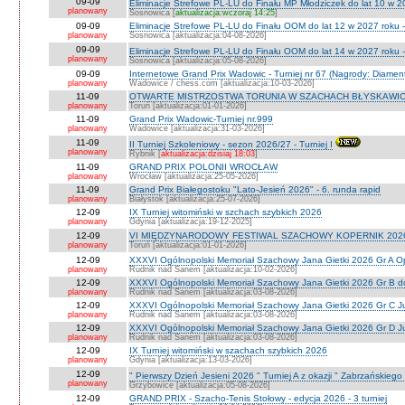
09-09
Eliminacje Strefowe PL-LU do Finału MP Młodziczek do lat 10 w 2
planowany
Sosnowica [
aktualizacja:wczoraj 14:25
]
09-09
Eliminacje Strefowe PL-LU do Finału OOM do lat 12 w 2027 roku 
planowany
Sosnowica [aktualizacja:04-08-2026]
09-09
Eliminacje Strefowe PL-LU do Finału OOM do lat 14 w 2027 roku 
planowany
Sosnowica [aktualizacja:05-08-2026]
09-09
Internetowe Grand Prix Wadowic - Turniej nr 67 (Nagrody: Diamen
planowany
Wadowice / chess.com [aktualizacja:10-03-2026]
11-09
OTWARTE MISTRZOSTWA TORUNIA W SZACHACH BŁYSKAWIC
planowany
Toruń [aktualizacja:01-01-2026]
11-09
Grand Prix Wadowic-Turniej nr.999
planowany
Wadowice [aktualizacja:31-03-2026]
11-09
II Turniej Szkoleniowy - sezon 2026/27 - Turniej I
planowany
Rybnik [
aktualizacja:dzisiaj 18:03
]
11-09
GRAND PRIX POLONII WROCŁAW
planowany
Wrocław [aktualizacja:25-05-2026]
11-09
Grand Prix Białegostoku "Lato-Jesień 2026" - 6. runda rapid
planowany
Białystok [aktualizacja:25-07-2026]
12-09
IX Turniej witomiński w szchach szybkich 2026
planowany
Gdynia [aktualizacja:19-12-2025]
12-09
VI MIĘDZYNARODOWY FESTIWAL SZACHOWY KOPERNIK 202
planowany
Toruń [aktualizacja:01-01-2026]
12-09
XXXVI Ogólnopolski Memoriał Szachowy Jana Gietki 2026 Gr A 
planowany
Rudnik nad Sanem [aktualizacja:10-02-2026]
12-09
XXXVI Ogólnopolski Memoriał Szachowy Jana Gietki 2026 Gr B 
planowany
Rudnik nad Sanem [aktualizacja:03-08-2026]
12-09
XXXVI Ogólnopolski Memoriał Szachowy Jana Gietki 2026 Gr C Ju
planowany
Rudnik nad Sanem [aktualizacja:03-08-2026]
12-09
XXXVI Ogólnopolski Memoriał Szachowy Jana Gietki 2026 Gr D Jun.
planowany
Rudnik nad Sanem [aktualizacja:03-08-2026]
12-09
IX Turniej witomiński w szachach szybkich 2026
planowany
Gdynia [aktualizacja:13-03-2026]
12-09
" Pierwszy Dzień Jesieni 2026 " Turniej A z okazji " Zabrzańskiego
planowany
Grzybowice [aktualizacja:05-08-2026]
12-09
GRAND PRIX - Szacho-Tenis Stołowy - edycja 2026 - 3 turniej