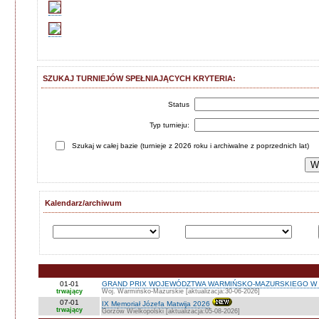
SZUKAJ TURNIEJÓW SPEŁNIAJĄCYCH KRYTERIA:
Status
Typ turnieju:
Szukaj w całej bazie (turnieje z 2026 roku i archiwalne z poprzednich lat)
Kalendarz/archiwum
01-01
GRAND PRIX WOJEWÓDZTWA WARMIŃSKO-MAZURSKIEGO W 
trwający
Woj. Warmińsko-Mazurskie [aktualizacja:30-06-2026]
07-01
IX Memoriał Józefa Matwija 2026
trwający
Gorzów Wielkopolski [aktualizacja:05-08-2026]