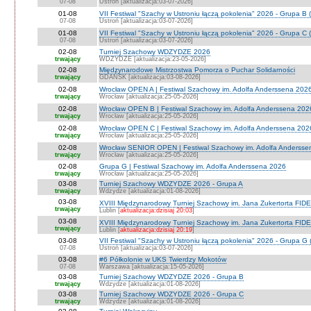
07-08
Ustroń [aktualizacja:03-07-2026]
01-08
VII Festiwal "Szachy w Ustroniu łączą pokolenia" 2026 - Grupa B 
07-08
Ustroń [aktualizacja:03-07-2026]
01-08
VII Festiwal "Szachy w Ustroniu łączą pokolenia" 2026 - Grupa C 
07-08
Ustroń [aktualizacja:03-07-2026]
02-08
Turniej Szachowy WDZYDZE 2026
trwający
WDZYDZE [aktualizacja:23-05-2026]
02-08
Międzynarodowe Mistrzostwa Pomorza o Puchar Solidarności
trwający
GDAŃSK [aktualizacja:03-08-2026]
02-08
Wrocław OPEN A | Festiwal Szachowy im. Adolfa Anderssena 202
trwający
Wrocław [aktualizacja:25-05-2026]
02-08
Wrocław OPEN B | Festiwal Szachowy im. Adolfa Anderssena 202
trwający
Wrocław [aktualizacja:25-05-2026]
02-08
Wrocław OPEN C | Festiwal Szachowy im. Adolfa Anderssena 202
trwający
Wrocław [aktualizacja:25-05-2026]
02-08
Wrocław SENIOR OPEN | Festiwal Szachowy im. Adolfa Andersse
trwający
Wrocław [aktualizacja:25-05-2026]
02-08
Grupa G | Festiwal Szachowy im. Adolfa Anderssena 2026
trwający
Wrocław [aktualizacja:25-05-2026]
03-08
Turniej Szachowy WDZYDZE 2026 - Grupa A
trwający
Wdzydze [aktualizacja:01-08-2026]
03-08
XVIII Międzynarodowy Turniej Szachowy im. Jana Zukertorta FIDE
trwający
Lublin [
aktualizacja:dzisiaj 20:03
]
03-08
XVIII Międzynarodowy Turniej Szachowy im. Jana Zukertorta FID
trwający
Lublin [
aktualizacja:dzisiaj 20:19
]
03-08
VII Festiwal "Szachy w Ustroniu łączą pokolenia" 2026 - Grupa G 
07-08
Ustroń [aktualizacja:03-07-2026]
03-08
#6 Półkolonie w UKS Twierdzy Mokotów
07-08
Warszawa [aktualizacja:15-05-2026]
03-08
Turniej Szachowy WDZYDZE 2026 - Grupa B
trwający
Wdzydze [aktualizacja:01-08-2026]
03-08
Turniej Szachowy WDZYDZE 2026 - Grupa C
trwający
Wdzydze [aktualizacja:01-08-2026]