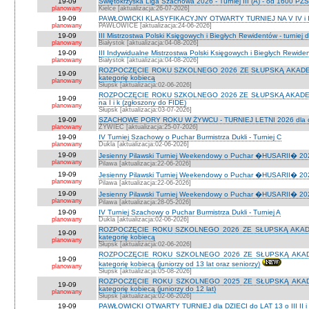
19-09
Świętokrzyska Liga Szachowa 2026 - Turniej III (A) - od 1600 PZ
planowany
Kielce [aktualizacja:26-07-2026]
19-09
PAWŁOWICKI KLASYFIKACYJNY OTWARTY TURNIEJ NA V IV i I
planowany
PAWŁOWICE [aktualizacja:24-06-2026]
19-09
III Mistrzostwa Polski Księgowych i Biegłych Rewidentów - turniej d
planowany
Białystok [aktualizacja:04-08-2026]
19-09
III Indywidualne Mistrzostwa Polski Księgowych i Biegłych Rewid
planowany
Białystok [aktualizacja:04-08-2026]
ROZPOCZĘCIE ROKU SZKOLNEGO 2026 ZE SŁUPSKĄ AKADEMIĄ 
19-09
kategorię kobiecą
planowany
Słupsk [aktualizacja:02-06-2026]
ROZPOCZĘCIE ROKU SZKOLNEGO 2026 ZE SŁUPSKĄ AKADEMIĄ
19-09
na I i k (zgłoszony do FIDE)
planowany
Słupsk [aktualizacja:03-07-2026]
19-09
SZACHOWE PORY ROKU W ŻYWCU - TURNIEJ LETNI 2026 dla dzie
planowany
ŻYWIEC [aktualizacja:25-07-2026]
19-09
IV Turniej Szachowy o Puchar Burmistrza Dukli - Turniej C
planowany
Dukla [aktualizacja:02-06-2026]
19-09
Jesienny Pilawski Turniej Weekendowy o Puchar �HUSARII� 2026
planowany
Pilawa [aktualizacja:22-06-2026]
19-09
Jesienny Pilawski Turniej Weekendowy o Puchar �HUSARII� 2026
planowany
Pilawa [aktualizacja:22-06-2026]
19-09
Jesienny Pilawski Turniej Weekendowy o Puchar �HUSARII� 2026
planowany
Pilawa [aktualizacja:28-05-2026]
19-09
IV Turniej Szachowy o Puchar Burmistrza Dukli - Turniej A
planowany
Dukla [aktualizacja:02-06-2026]
ROZPOCZĘCIE ROKU SZKOLNEGO 2026 ZE SŁUPSKĄ AKADEMI
19-09
kategorię kobiecą
planowany
Słupsk [aktualizacja:02-06-2026]
ROZPOCZĘCIE ROKU SZKOLNEGO 2026 ZE SŁUPSKĄ AKADEMI
19-09
kategorię kobiecą (juniorzy od 13 lat oraz seniorzy)
planowany
Słupsk [aktualizacja:05-08-2026]
ROZPOCZĘCIE ROKU SZKOLNEGO 2025 ZE SŁUPSKĄ AKADEMI
19-09
kategorię kobiecą (juniorzy do 12 lat)
planowany
Słupsk [aktualizacja:02-06-2026]
19-09
PAWŁOWICKI OTWARTY TURNIEJ dla DZIECI do LAT 13 o III II i I