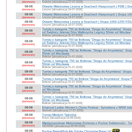
planowany
Kraków [aktualizacja:27-07-2026]
08-08
Otwarte Mistrzostwa Leszna w Szachach Klasycznych | FIDE | G
planowany
Leszno [aktualizacja:16-07-2026]
08-08
Otwarte Mistrzostwa Leszna w Szachach Klasycznych | Grupa 1
planowany
Leszno [aktualizacja:16-07-2026]
08-08
Otwarte Mistrzostwa Leszna w Szachach | Grupa 1000-1250 PZS
planowany
Leszno [aktualizacja:16-07-2026]
Turniej o kategorie 750 lat Bolkowa "Droga do Arcymistrza" G
08-08
od Świdnicy Jeleniej Góry Wałbrzycha Legnicy 50min od Wrocław
planowany
Bolków [aktualizacja:31-07-2026]
Turniej o kategorie 750 lat Bolkowa "Droga do Arcymistrza" G
08-08
od Świdnicy Jeleniej Góry Wałbrzycha Legnicy 50min od Wrocław
planowany
Bolków [aktualizacja:31-07-2026]
Turniej o kategorię 750 lat Bolkowa "Droga do Arcymistrza" Gr
08-08
50min od Wrocławia
planowany
Bolków [aktualizacja:31-07-2026]
Turniej o kategorię 750 lat Bolkowa "Droga do Arcymistrza" Gr
08-08
50min od Wrocławia
planowany
Bolków [aktualizacja:31-07-2026]
08-08
Turniej o kategorię 750 lat Bolkowa "Droga do Arcymistrza" Grup
planowany
Bolków [aktualizacja:31-07-2026]
08-08
Turniej o kategorię 750 lat Bolkow "Droga do Arcymistrza" Grupa F
planowany
Bolków [aktualizacja:31-07-2026]
Turniej o kategorię 750 lat Bolkowa "Droga do Arcymistrza" Gru
08-08
od Wrocławia
planowany
Bolków [aktualizacja:31-07-2026]
Turniej o kategorię 750 lat Bolkowa "Droga do Arcymistrza" Gr
08-08
50min od Wrocławia
planowany
Bolków [aktualizacja:31-07-2026]
08-08
Emanuel Lasker Women's Chess Festival - Symultana z WGM Julią
planowany
Barlinek [aktualizacja:17-07-2026]
08-08
Turniej Młodych Talentów
planowany
Kutno [aktualizacja:03-08-2026]
08-08
Międzynarodowe Mistrzostwa Pomorza o Puchar Solidarności - Tur
planowany
GDAŃSK [aktualizacja:05-08-2026]
08-08
Puchar Bistro&Pub Ale Sztuka Chrzanów Rynej 14