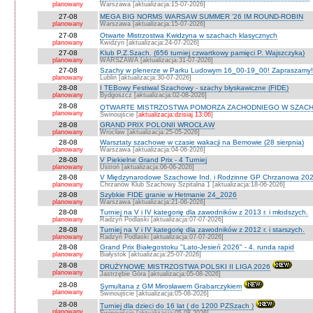
planowany
Warszawa [aktualizacja:15-07-2026]
27-08
MEGA BIG NORMS WARSAW SUMMER '26 IM ROUND-ROBIN
planowany
Warszawa [aktualizacja:15-07-2026]
27-08
Otwarte Mistrzostwa Kwidzyna w szachach klasycznych
planowany
Kwidzyn [aktualizacja:24-07-2026]
27-08
Klub P.Z.Szach. (656 turniej czwartkowy pamięci P. Wajszczyka)
planowany
WARSZAWA [aktualizacja:31-07-2026]
27-08
Szachy w plenerze w Parku Ludowym 16_00-19_00! Zapraszamy!
planowany
Lublin [aktualizacja:30-07-2026]
28-08
I TEBowy Festiwal Szachowy - szachy błyskawiczne (FIDE)
planowany
Bydgoszcz [aktualizacja:02-08-2026]
28-08
OTWARTE MISTRZOSTWA POMORZA ZACHODNIEGO W SZACH
planowany
Świnoujście [
aktualizacja:dzisiaj 13:06
]
28-08
GRAND PRIX POLONII WROCŁAW
planowany
Wrocław [aktualizacja:25-05-2026]
28-08
Warsztaty szachowe w czasie wakacji na Bemowie (28 sierpnia)
planowany
Warszawa [aktualizacja:04-06-2026]
28-08
V Piekielne Grand Prix - 4 Turniej
planowany
Ustroń [aktualizacja:06-06-2026]
28-08
V Międzynarodowe Szachowe Ind. i Rodzinne GP Chrzanowa 202
planowany
Chrzanów Klub Szachowy Szpitalna 1 [aktualizacja:18-06-2026]
28-08
Szybkie FIDE granie w Hetmanie 24_2026
planowany
Warszawa [aktualizacja:21-06-2026]
28-08
Turniej na V i IV kategorię dla zawodników z 2013 r. i młodszych.
planowany
Radzyń Podlaski [aktualizacja:07-07-2026]
28-08
Turniej na V i IV kategorię dla zawodników z 2012 r. i starszych.
planowany
Radzyń Podlaski [aktualizacja:07-07-2026]
28-08
Grand Prix Białegostoku "Lato-Jesień 2026" - 4. runda rapid
planowany
Białystok [aktualizacja:25-07-2026]
28-08
DRUŻYNOWE MISTRZOSTWA POLSKI II LIGA 2026
planowany
Jastrzębie Góra [aktualizacja:05-08-2026]
28-08
Symultana z GM Mirosławem Grabarczykiem
planowany
Świnoujście [aktualizacja:05-08-2026]
28-08
Turniej dla dzieci do 16 lat ( do 1200 PZSzach )
planowany