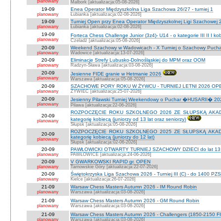
planowany
Malbork [aktualizacja:05-08-2026]
19-09
Enea Operator Międzyszkolna Liga Szachowa 26/27 - turniej 1
planowany
Łubianka [aktualizacja:02-08-2026]
19-09
Turniej Open przy Enea Operator Międzyszkolnej Ligi Szachowej 26
planowany
Łubianka [aktualizacja:02-08-2026]
19-09
Forteca Chess Challenge Junior (3z4)- U14 - o kategorie III II I k
planowany
Czeladź [aktualizacja:05-08-2026]
20-09
Weekend Szachowy w Wadowicach - X Turniej o Szachowy Puchar B
planowany
Wadowice [aktualizacja:13-07-2026]
20-09
Eliminacje Strefy Lubusko-Dolnośląskiej do MPM oraz OOM
planowany
Radzyn-Sława [aktualizacja:03-08-2026]
20-09
Jesienne FIDE granie w Hetmanie 2026
planowany
Warszawa [aktualizacja:05-08-2026]
20-09
SZACHOWE PORY ROKU W ŻYWCU - TURNIEJ LETNI 2026 OPEN
planowany
ŻYWIEC [aktualizacja:25-07-2026]
20-09
Jesienny Pilawski Turniej Weekendowy o Puchar �HUSARII� 2026
planowany
Pilawa [aktualizacja:22-06-2026]
ROZPOCZĘCIE ROKU SZKOLNEGO 2026 ZE SŁUPSKĄ AKADEMI
20-09
kategorię kobiecą (juniorzy od 13 lat oraz seniorzy)
planowany
Słupsk [aktualizacja:05-08-2026]
ROZPOCZĘCIE ROKU SZKOLNEGO 2025 ZE SŁUPSKĄ AKADEMI
20-09
kategorię kobiecą (juniorzy do 12 lat)
planowany
Słupsk [aktualizacja:02-06-2026]
20-09
PAWŁOWICKI OTWARTY TURNIEJ SZACHOWY DZIECI do lat 13 o ka
planowany
PAWŁOWICE [aktualizacja:24-06-2026]
20-09
V GWARKOWSKI RAPID gr. OPEN
planowany
Tarnowskie Góry [aktualizacja:22-07-2026]
20-09
Świętokrzyska Liga Szachowa 2026 - Turniej III (C) - do 1400 PZ
planowany
Kielce [aktualizacja:26-07-2026]
21-09
Warsaw Chess Masters Autumn 2026 - IM Round Robin
planowany
Warszawa [aktualizacja:03-08-2026]
21-09
Warsaw Chess Masters Autumn 2026 - GM Round Robin
planowany
Warszawa [aktualizacja:03-08-2026]
21-09
Warsaw Chess Masters Autumn 2026 - Challengers (1850-2150 F
planowany
Warszawa [aktualizacja:03-08-2026]