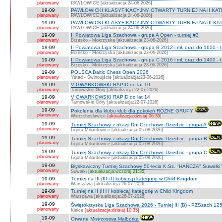
planowany
PAWŁOWICE [aktualizacja:24-06-2026]
19-09
PAWŁOWICKI KLASYFIKACYJNY OTWARTY TURNIEJ NA II KATEG
planowany
PAWŁOWICE [aktualizacja:24-06-2026]
19-09
PAWŁOWICKI KLASYFIKACYJNY OTWARTY TURNIEJ NA III KATEG
planowany
PAWŁOWICE [aktualizacja:24-06-2026]
19-09
II Powiatowa Liga Szachowa - grupa A Open - turniej #3
planowany
Brzesko - Mokrzyska [aktualizacja:23-06-2026]
19-09
II Powiatowa Liga Szachowa - grupa B 2012 i mł. oraz do 1600 - t
planowany
Brzesko - Mokrzyska [aktualizacja:23-06-2026]
19-09
II Powiatowa Liga Szachowa - grupa C 2016 i mł. oraz do 1400 - t
planowany
Brzesko - Mokrzyska [aktualizacja:23-06-2026]
19-09
POLSCA Baltic Chess Open 2026
planowany
Ystad - Świnoujście [aktualizacja:23-06-2026]
19-09
V GWARKOWSKI RAPID do lat 10
planowany
Tarnowskie Góry [aktualizacja:22-07-2026]
19-09
V GWARKOWSKI RAPID do lat 14
planowany
Tarnowskie Góry [aktualizacja:22-07-2026]
19-09
Pokolenia dla klubu klub dla pokoleń RÓŻNE GRUPY
planowany
Wierzchosławice [
aktualizacja:dzisiaj 06:35
]
19-09
Turniej Szachowy z okazji Dni Czechowic-Dziedzic - grupa A
planowany
Ligota Miliardowice [aktualizacja:05-08-2026]
19-09
Turniej Szachowy z okazji Dni Czechowic-Dziedzic - grupa B
planowany
Ligota Miliardowice [aktualizacja:05-08-2026]
19-09
Turniej Szachowy z okazji Dni Czechowic-Dziedzic - grupa C
planowany
Ligota Miliardowice [aktualizacja:05-08-2026]
19-09
Błyskawiczny Turniej Szachowy 50-lecia K.Sz. "HAŃCZA" Suwałki
planowany
Suwałki [
aktualizacja:wczoraj 21:35
]
19-09
Turniej na III (III i II kobiecą) kategorię w Child Kingdom
planowany
Warszawa [aktualizacja:26-07-2026]
19-09
Turniej na II (II i I kobiecą) kategorię w Child Kingdom
planowany
Warszawa [aktualizacja:26-07-2026]
19-09
Świętokrzyska Liga Szachowa 2026 - Turniej III (B) - PZSzach 1
planowany
Kielce [
aktualizacja:dzisiaj 10:35
]
19-09
Otwarte Mistrzostwa Malborka