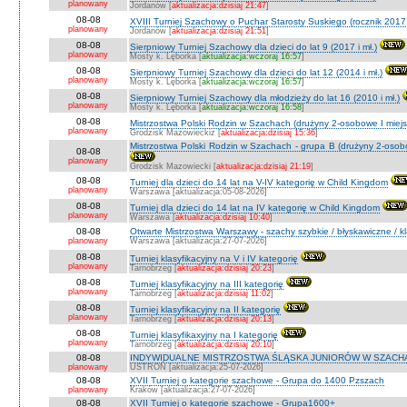
planowany
Jordanów [
aktualizacja:dzisiaj 21:47
]
08-08
XVIII Turniej Szachowy o Puchar Starosty Suskiego (rocznik 2017 
planowany
Jordanów [
aktualizacja:dzisiaj 21:51
]
08-08
Sierpniowy Turniej Szachowy dla dzieci do lat 9 (2017 i mł.)
planowany
Mosty k. Lęborka [
aktualizacja:wczoraj 16:57
]
08-08
Sierpniowy Turniej Szachowy dla dzieci do lat 12 (2014 i mł.)
planowany
Mosty k. Lęborka [
aktualizacja:wczoraj 16:57
]
08-08
Sierpniowy Turniej Szachowy dla młodzieży do lat 16 (2010 i mł.)
planowany
Mosty k. Lęborka [
aktualizacja:wczoraj 16:58
]
08-08
Mistrzostwa Polski Rodzin w Szachach (drużyny 2-osobowe I miejs
planowany
Grodzisk Mazowieckiz [
aktualizacja:dzisiaj 15:36
]
Mistrzostwa Polski Rodzin w Szachach - grupa B (drużyny 2-osobo
08-08
planowany
Grodzisk Mazowiecki [
aktualizacja:dzisiaj 21:19
]
08-08
Turniej dla dzieci do 14 lat na V-IV kategorię w Child Kingdom
planowany
Warszawa [aktualizacja:05-08-2026]
08-08
Turniej dla dzieci do 14 lat na IV kategorię w Child Kingdom
planowany
Warszawa [
aktualizacja:dzisiaj 10:40
]
08-08
Otwarte Mistrzostwa Warszawy - szachy szybkie / błyskawiczne / k
planowany
Warszawa [aktualizacja:27-07-2026]
08-08
Turniej klasyfikacyjny na V i IV kategorię
planowany
Tarnobrzeg [
aktualizacja:dzisiaj 20:23
]
08-08
Turniej klasyfikacyjny na III kategorię
planowany
Tarnobrzeg [
aktualizacja:dzisiaj 11:02
]
08-08
Turniej klasyfikacyjny na II kategorię
planowany
Tarnobrzeg [
aktualizacja:dzisiaj 20:13
]
08-08
Turniej klasyfikaxyjny na I kategorię
planowany
Tarnobrzeg [
aktualizacja:dzisiaj 20:10
]
08-08
INDYWIDUALNE MISTRZOSTWA ŚLĄSKA JUNIORÓW W SZACHAC
planowany
USTROŃ [aktualizacja:25-07-2026]
08-08
XVII Turniej o kategorie szachowe - Grupa do 1400 Pzszach
planowany
Kraków [aktualizacja:27-07-2026]
08-08
XVII Turniej o kategorie szachowe - Grupa1600+