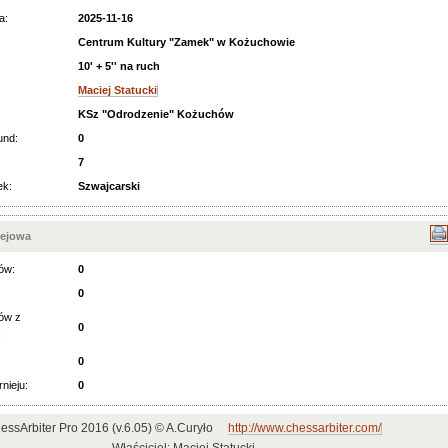
a:
2025-11-16
Centrum Kultury "Zamek" w Kożuchowie
10' + 5'' na ruch
Maciej Statucki
KSz "Odrodzenie" Kożuchów
und:
0
7
ek:
Szwajcarski
iejowa
ów:
0
0
ów z
0
:
0
rnieju:
0
essArbiter Pro 2016 (v.6.05) © A.Curyło
http://www.chessarbiter.com/