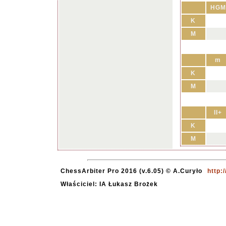
HGM
K
M
m
K
M
II+
K
M
ChessArbiter Pro 2016 (v.6.05) © A.Curyło
http:
Właściciel: IA Łukasz Brożek