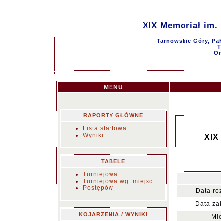
XIX Memoriał im. 
Tarnowskie Góry, Pał
T
Or
MENU
RAPORTY GŁÓWNE
Lista startowa
Wyniki
XIX
TABELE
Turniejowa
Turniejowa wg. miejsc
Postępów
Data ro
Data za
KOJARZENIA / WYNIKI
Mie