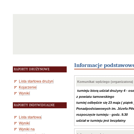
Informacje podstawow
RAPORTY DRUŻYNOWE
Lista startowa drużyn
Komunikat sędziego (organizatora)
Kojarzenie
turnieju biorą udział drużyny 4 -
Wyniki
z powiatu tarnowskiego
turniej odbędzie się 23 maja ( piątek
RAPORTY INDYWIDUALNE
Ponadpodstawowych im. Józefa Piłsu
rozpoczęcie turnieju - godz. 9.30
Lista startowa
udział w turnieju jest bezpłatny
Wyniki
Wyniki na