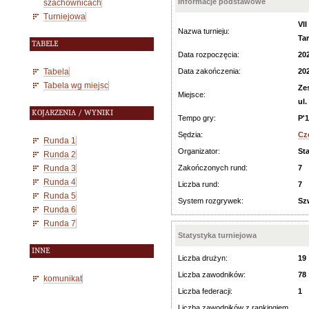
Informacje podstawowe
szachownicach
Turniejowa
VI
Nazwa turnieju:
Ta
TABELE
Data rozpoczęcia:
20
Tabela
Data zakończenia:
20
Tabela wg miejsc
Ze
Miejsce:
ul.
KOJARZENIA / WYNIKI
Tempo gry:
P'
Sędzia:
Cz
Runda 1
Organizator:
St
Runda 2
Runda 3
Zakończonych rund:
7
Runda 4
Liczba rund:
7
Runda 5
System rozgrywek:
Sz
Runda 6
Runda 7
Statystyka turniejowa
INNE
Liczba drużyn:
19
Liczba zawodników:
78
komunikat
Liczba federacji:
1
Liczba zawodników z rankingiem