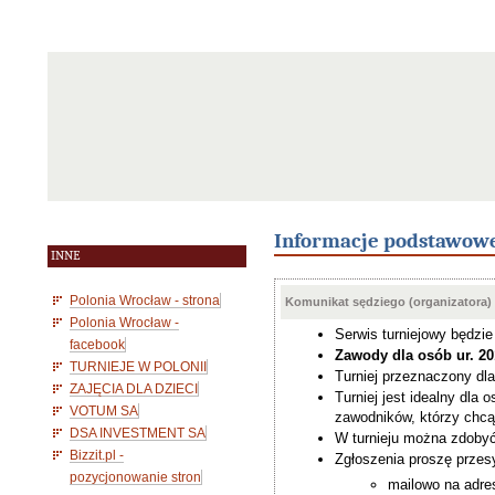
Informacje podstawow
INNE
Polonia Wrocław - strona
Komunikat sędziego (organizatora)
Polonia Wrocław -
Serwis turniejowy będzi
facebook
Zawody dla osób ur. 2
TURNIEJE W POLONII
Turniej przeznaczony d
ZAJĘCIA DLA DZIECI
Turniej jest idealny dla 
VOTUM SA
zawodników, którzy chc
DSA INVESTMENT SA
W turnieju można zdobyć
Bizzit.pl -
Zgłoszenia proszę przesy
pozycjonowanie stron
mailowo na adres