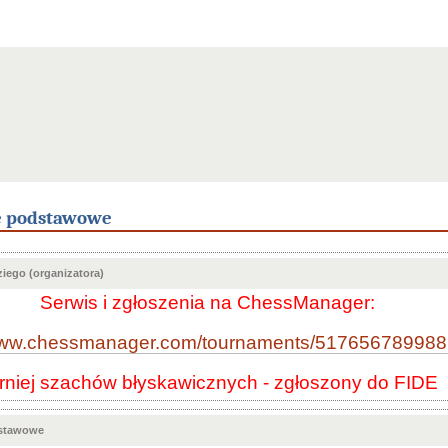
e podstawowe
iego (organizatora)
Serwis i zgłoszenia na ChessManager:
/www.chessmanager.com/tournaments/51765678998
rniej szachów błyskawicznych - zgłoszony do FIDE
dstawowe