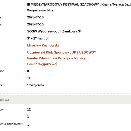
III MIĘDZYNARODOWY FESTIWAL SZACHOWY „Kraina Tysiąca Jezi
Węgorzewie blitz
a:
2025-07-10
a:
2025-07-10
SOSW Węgorzewo, ul. Zamkowa 34
3' + 2'' na ruch
Mirosław Kaznowski
Uczniowski Klub Sportowy „UKS UZDOWO”
Parafia Miłosierdzia Bożego w Nidzicy
Gmina Węgorzewo
und:
0
11
ek:
Szwajcarski
iejowa
ów:
12
1
ów z rankingiem
7