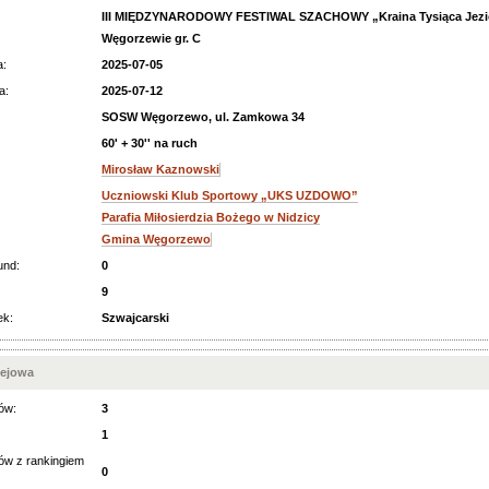
III MIĘDZYNARODOWY FESTIWAL SZACHOWY „Kraina Tysiąca Jezi
Węgorzewie gr. C
a:
2025-07-05
a:
2025-07-12
SOSW Węgorzewo, ul. Zamkowa 34
60' + 30'' na ruch
Mirosław Kaznowski
Uczniowski Klub Sportowy „UKS UZDOWO”
Parafia Miłosierdzia Bożego w Nidzicy
Gmina Węgorzewo
und:
0
9
ek:
Szwajcarski
iejowa
ów:
3
1
ów z rankingiem
0